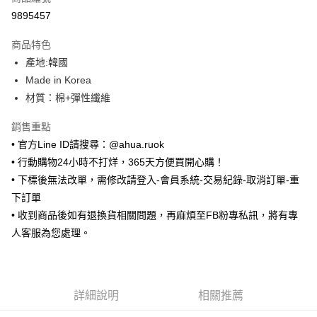
超商取貨付款
9895457
LINE Pay
商品特色
Apple Pay
產地:韓國
Made in Korea
街口支付
材質：棉+彈性纖維
悠遊付
銷售重點
ATM付款
• 官方Line ID請搜尋：@ahua.ruok
• 行動購物24小時不打烊，365天方便買開心購！
運送方式
• 下標後無法改單，需修改請登入-會員系統-交易紀錄-取消訂單-重
全家取貨付款
下訂單
每筆NT$65，滿NT$688(含以上)免運費
• 收到商品後如有退換貨相關問題，再麻煩至FB粉專私訊，將有專
人客服為您處理。
付款後全家取貨
每筆NT$65，滿NT$688(含以上)免運費
7-11取貨付款
詳細說明
相關推薦
每筆NT$65，滿NT$688(含以上)免運費