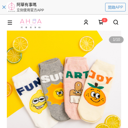
阿華有事嗎
開啟APP
立刻使用官方APP
0
1
/
10