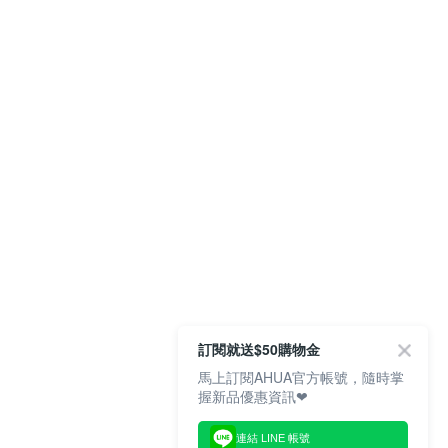
訂閱就送$50購物金
馬上訂閱AHUA官方帳號，隨時掌
握新品優惠資訊❤
連結 LINE 帳號