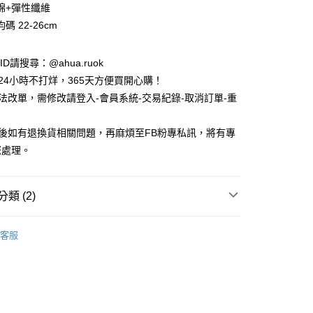
棉+彈性纖維
碼 22-26cm
e ID請搜尋：@ahua.ruok
物24小時不打烊，365天方便買開心購！
無法改單，需修改請登入-會員系統-交易紀錄-取消訂單-重
品後如有退換貨相關問題，再麻煩至FB粉專私訊，將有專
付款
您處理。
5，滿NT$688(含以上)免運費
家取貨
類 (2)
5，滿NT$688(含以上)免運費
款
短襪/中短襪
付款
客服
款
女生襪子
5，滿NT$688(含以上)免運費
1取貨
5，滿NT$688(含以上)免運費