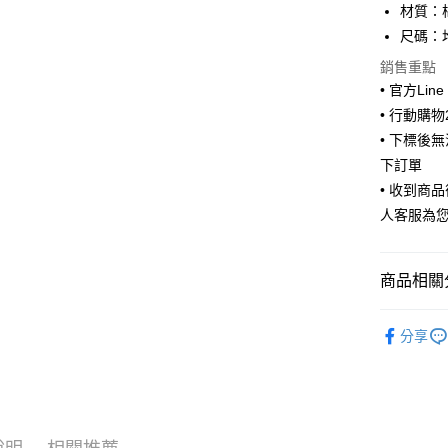
材質：
街口支付
尺碼：均
悠遊付
銷售重點
• 官方Lin
ATM付款
• 行動購
• 下標後
下訂單
運送方式
• 收到商
全家取貨
人客服為
每筆NT$6
付款後全
商品相關分
每筆NT$6
🧦 全部襪
7-11取貨
分享
🧦 全部襪
每筆NT$6
付款後7-1
每筆NT$6