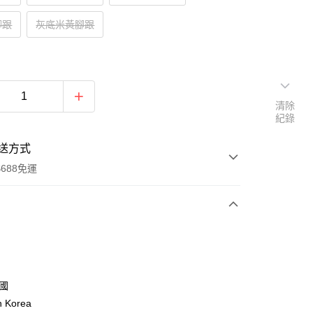
腳跟
灰底米黃腳跟
清除
紀錄
送方式
688免運
次付款
付款
韓國
n Korea