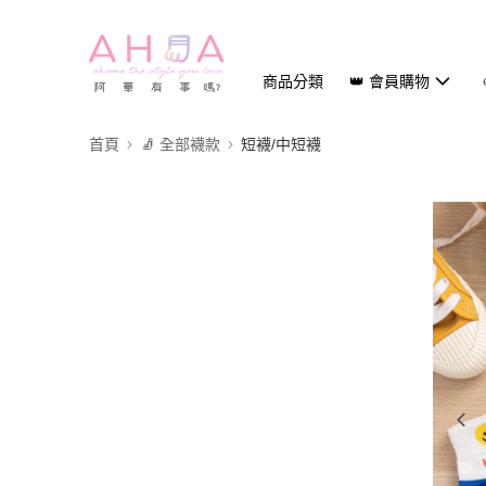
商品分類
👑 會員購物
首頁
🧦 全部襪款
短襪/中短襪