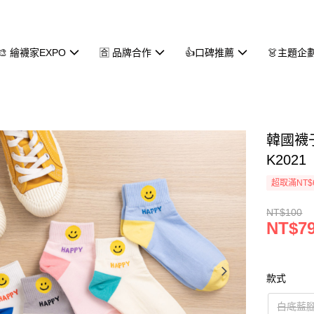
🎨 繪襪家EXPO
🈴 品牌合作
👍口碑推薦
👗主題企
韓國襪
K2021
超取滿NT$
NT$100
NT$7
款式
白底藍