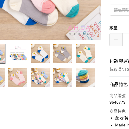
藍底黃
數量
付款與運
超取滿NT$
付款方式
商品特色
信用卡一
商品編號
9646779
超商取貨
商品特色
LINE Pay
產地:
Made i
Apple Pay