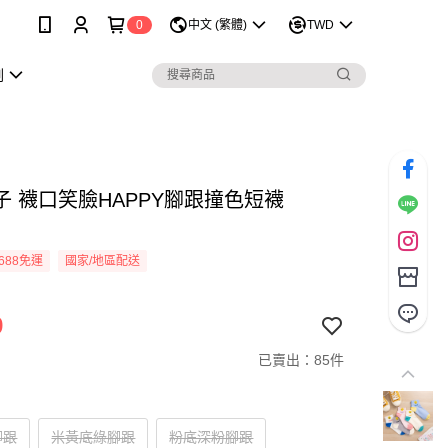
0
中文 (繁體)
TWD
劃
子 襪口笑臉HAPPY腳跟撞色短襪
688免運
國家/地區配送
9
已賣出：85件
腳跟
米黃底綠腳跟
粉底深粉腳跟