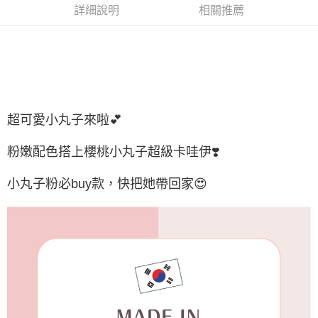
每筆NT$65，滿NT$688(含以上)免運費
詳細說明
相關推薦
付款後7-11取貨
每筆NT$65，滿NT$688(含以上)免運費
宅配
每筆NT$80，滿NT$1,000(含以上)免運費
超可愛小丸子來啦💕
宅配(外島)
每筆NT$125，滿NT$1,500(含以上)免運費
粉嫩配色搭上櫻桃小丸子超級卡哇伊❣️
其他海外郵寄
查看運費
小丸子粉必buy款，快把她帶回家😍
香港澳門地區
查看運費