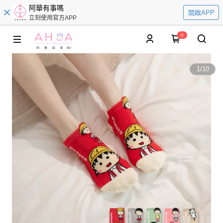
阿華有事嗎
開啟APP
立刻使用官方APP
0
1
/
10