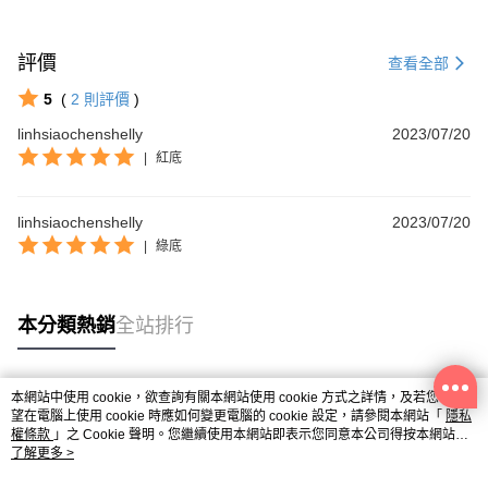
評價
查看全部
5
(
2
則評價
)
linhsiaochenshelly
2023/07/20
|
紅底
linhsiaochenshelly
2023/07/20
|
綠底
本分類熱銷
全站排行
本網站中使用 cookie，欲查詢有關本網站使用 cookie 方式之詳情，及若您不希
熱門標籤
望在電腦上使用 cookie 時應如何變更電腦的 cookie 設定，請參閱本網站「
隱私
權條款
」之 Cookie 聲明。您繼續使用本網站即表示您同意本公司得按本網站使
用條款之 Cookie 聲明使用 cookie。
了解更多 >