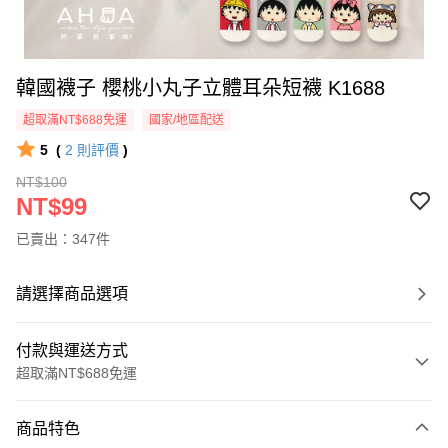
韓國襪子 櫻桃小丸子立體耳朵短襪 K1688
超取滿NT$688免運
國家/地區配送
5
(
2
則評價
)
NT$100
NT$99
已賣出：347件
請選擇商品選項
付款與運送方式
超取滿NT$688免運
付款方式
商品特色
信用卡一次付款