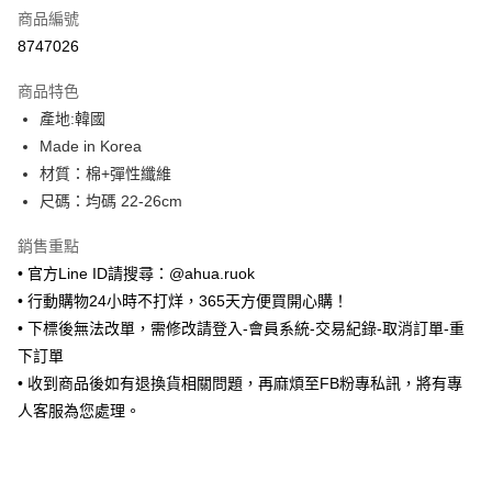
商品編號
超商取貨付款
8747026
LINE Pay
商品特色
Apple Pay
產地:韓國
Made in Korea
街口支付
材質：棉+彈性纖維
悠遊付
尺碼：均碼 22-26cm
ATM付款
銷售重點
• 官方Line ID請搜尋：@ahua.ruok
運送方式
• 行動購物24小時不打烊，365天方便買開心購！
全家取貨付款
• 下標後無法改單，需修改請登入-會員系統-交易紀錄-取消訂單-重
每筆NT$65，滿NT$688(含以上)免運費
下訂單
• 收到商品後如有退換貨相關問題，再麻煩至FB粉專私訊，將有專
付款後全家取貨
人客服為您處理。
每筆NT$65，滿NT$688(含以上)免運費
7-11取貨付款