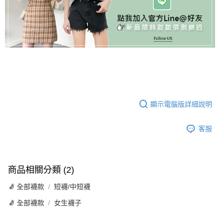
顯示電腦版詳細說明
客服
商品相關分類 (2)
🧦 全部襪款
短襪/中短襪
🧦 全部襪款
女生襪子