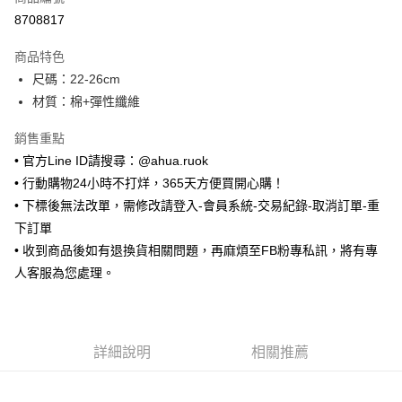
超商取貨付款
8708817
LINE Pay
商品特色
Apple Pay
尺碼：22-26cm
材質：棉+彈性纖維
街口支付
銷售重點
悠遊付
• 官方Line ID請搜尋：@ahua.ruok
ATM付款
• 行動購物24小時不打烊，365天方便買開心購！
• 下標後無法改單，需修改請登入-會員系統-交易紀錄-取消訂單-重
運送方式
下訂單
全家取貨付款
• 收到商品後如有退換貨相關問題，再麻煩至FB粉專私訊，將有專
每筆NT$65，滿NT$688(含以上)免運費
人客服為您處理。
付款後全家取貨
每筆NT$65，滿NT$688(含以上)免運費
詳細說明
相關推薦
7-11取貨付款
每筆NT$65，滿NT$688(含以上)免運費