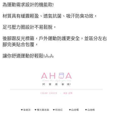
為運動需求設計的機能款!
付款後7-11取貨
每筆NT$65，滿NT$688(含以上)免運費
材質具有緩震輕盈、透氣抗菌、吸汗防臭功效，
宅配
足弓壓力圈設計不易鬆脫，
每筆NT$80，滿NT$1,000(含以上)免運費
宅配(外島)
後腳跟反光標籤，戶外運動防護更安全，並區分左右
腳完美貼合包覆，
每筆NT$125，滿NT$1,500(含以上)免運費
其他海外郵寄
查看運費
讓你舒適運動好輕鬆!🚴🚴
香港澳門地區
查看運費