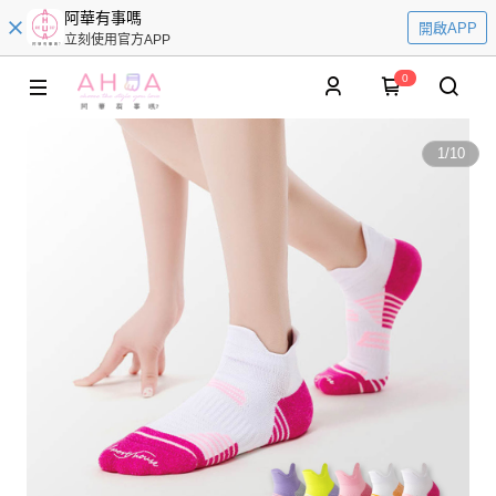
阿華有事嗎
開啟APP
立刻使用官方APP
0
1
/
10