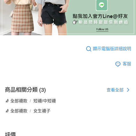
顯示電腦版詳細說明
客服
商品相關分類 (3)
查看全部
🧦 全部襪款
短襪/中短襪
🧦 全部襪款
女生襪子
評價