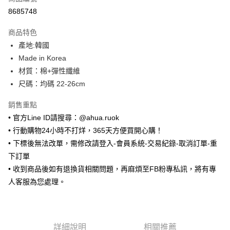
超商取貨付款
8685748
LINE Pay
商品特色
Apple Pay
產地:韓國
Made in Korea
街口支付
材質：棉+彈性纖維
悠遊付
尺碼：均碼 22-26cm
ATM付款
銷售重點
• 官方Line ID請搜尋：@ahua.ruok
運送方式
• 行動購物24小時不打烊，365天方便買開心購！
全家取貨付款
• 下標後無法改單，需修改請登入-會員系統-交易紀錄-取消訂單-重
每筆NT$65，滿NT$688(含以上)免運費
下訂單
• 收到商品後如有退換貨相關問題，再麻煩至FB粉專私訊，將有專
付款後全家取貨
人客服為您處理。
每筆NT$65，滿NT$688(含以上)免運費
7-11取貨付款
每筆NT$65，滿NT$688(含以上)免運費
詳細說明
相關推薦