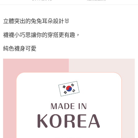
付款後7-11取貨
每筆NT$65，滿NT$688(含以上)免運費
立體突出的兔兔耳朵設計🐰
宅配
每筆NT$80，滿NT$1,000(含以上)免運費
襪襪小巧思讓你的穿搭更有趣，
宅配(外島)
純色襪身可愛
每筆NT$125，滿NT$1,500(含以上)免運費
其他海外郵寄
查看運費
香港澳門地區
查看運費