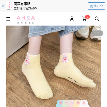
阿華有事嗎
開啟APP
立刻使用官方APP
0
1
/
9