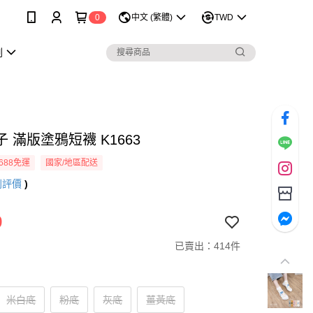
0
中文 (繁體)
TWD
劃
 滿版塗鴉短襪 K1663
688免運
國家/地區配送
則評價
)
9
已賣出：414件
米白底
粉底
灰底
薑黃底