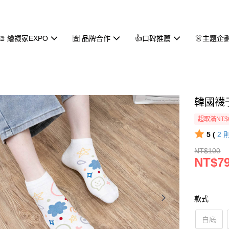
🎨 繪襪家EXPO
🈴 品牌合作
👍口碑推薦
👗主題企
韓國襪子
超取滿NT$
5 (
2
NT$100
NT$7
款式
白底