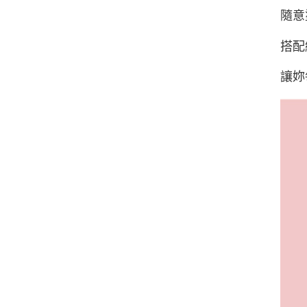
隨意
搭配
讓妳