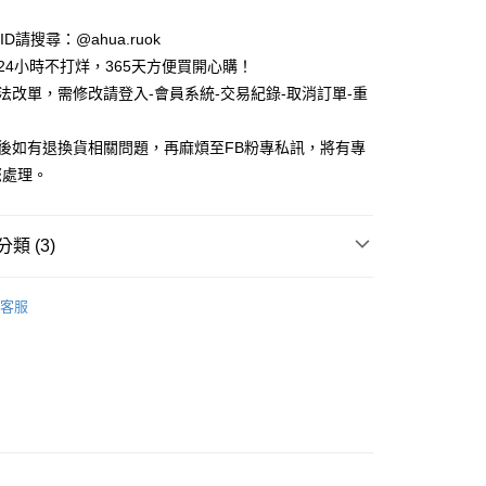
e ID請搜尋：@ahua.ruok
物24小時不打烊，365天方便買開心購！
無法改單，需修改請登入-會員系統-交易紀錄-取消訂單-重
品後如有退換貨相關問題，再麻煩至FB粉專私訊，將有專
付款
您處理。
5，滿NT$688(含以上)免運費
家取貨
類 (3)
5，滿NT$688(含以上)免運費
款
短襪/中短襪
付款
客服
款
女生襪子
5，滿NT$688(含以上)免運費
襪
滿版圖案
1取貨
5，滿NT$688(含以上)免運費
0，滿NT$1,000(含以上)免運費