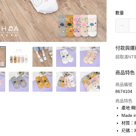
數量
付款與運
超取滿NT$
付款方式
商品特色
信用卡一
商品編號
8674104
超商取貨
商品特色
LINE Pay
產地:
Made i
Apple Pay
材質：
街口支付
尺碼：均