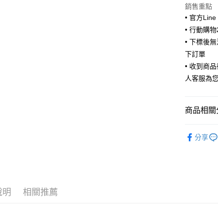
悠遊付
銷售重點
• 官方Lin
ATM付款
• 行動購
• 下標後
下訂單
運送方式
• 收到商
全家取貨
人客服為
每筆NT$6
付款後全
商品相關分
每筆NT$6
🧦 全部襪
7-11取貨
分享
🧦 全部襪
每筆NT$6
🫶風格選
付款後7-1
每筆NT$6
說明
相關推薦
宅配
每筆NT$8