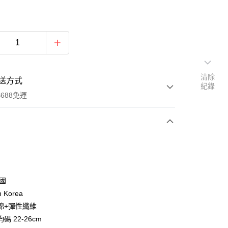
清除
送方式
紀錄
688免運
次付款
付款
韓國
n Korea
棉+彈性纖維
碼 22-26cm