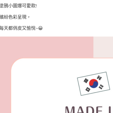
塗鴉小圖爆可愛款!
宅配(外島)
每筆NT$1
繽紛色彩呈現，
其他海外
每天都俏皮又愉悅~😀
香港澳門