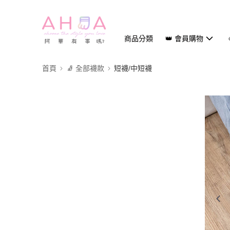
商品分類
👑 會員購物
首頁
🧦 全部襪款
短襪/中短襪