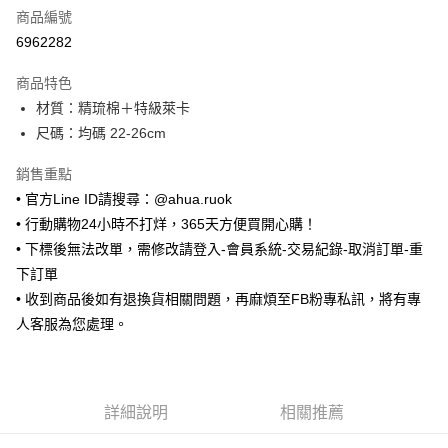
商品編號
超商取貨付款
6962282
LINE Pay
商品特色
Apple Pay
材質：精琉棉＋特級萊卡
尺碼：均碼 22-26cm
街口支付
銷售重點
悠遊付
• 官方Line ID請搜尋：@ahua.ruok
ATM付款
• 行動購物24小時不打烊，365天方便買開心購！
• 下標後無法改單，需修改請登入-會員系統-交易紀錄-取消訂單-重
運送方式
下訂單
全家取貨付款
• 收到商品後如有退換貨相關問題，再麻煩至FB粉專私訊，將有專
每筆NT$65，滿NT$688(含以上)免運費
人客服為您處理。
付款後全家取貨
每筆NT$65，滿NT$688(含以上)免運費
詳細說明
相關推薦
7-11取貨付款