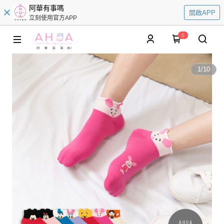
阿華有事嗎
開啟APP
立刻使用官方APP
0
1
/
10