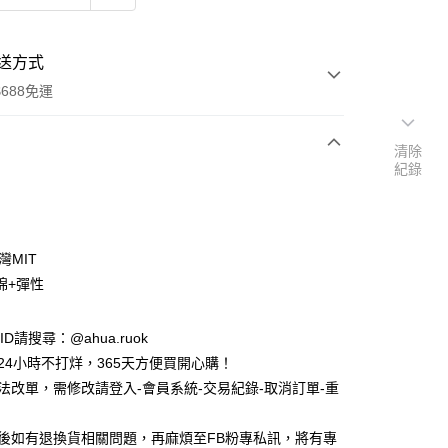
送方式
688免運
清除
紀錄
次付款
付款
灣MIT
棉+彈性
e ID請搜尋：@ahua.ruok
物24小時不打烊，365天方便買開心購！
無法改單，需修改請登入-會員系統-交易紀錄-取消訂單-重
品後如有退換貨相關問題，再麻煩至FB粉專私訊，將有專