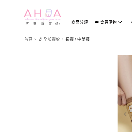
商品分類
👑 會員購物
首頁
🧦 全部襪款
長襪 / 中筒襪