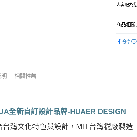
人客服為
運送方式
全家取貨
商品相關分
每筆NT$6
付款後全
🧦 全部襪
分享
每筆NT$6
🥇 獨家原
7-11取貨
🥇 獨家原
覽
每筆NT$6
🥇 獨家原
說明
相關推薦
付款後7-1
每筆NT$6
宅配
每筆NT$8
UA全新自訂設計品牌-HUAER DESIGN
宅配(外島)
每筆NT$1
合台灣文化特色與設計，MIT台灣襪廠製造
其他海外