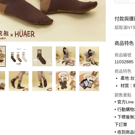
付款與運
超取滿NT$
付款方式
商品特色
信用卡一
商品編號
11032885
超商取貨
商品特色
LINE Pay
產地:台
材質：
Apple Pay
銷售重點
街口支付
• 官方Lin
• 行動購
悠遊付
• 下標後
ATM付款
下訂單
• 收到商