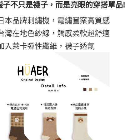
襪子不只是襪子，而是亮眼的穿搭單品!
香港澳門
日本品牌刺繡機，電繡圖案高質感
台灣在地色紗線，觸感柔軟超舒適
加入萊卡彈性纖維，襪子透氣