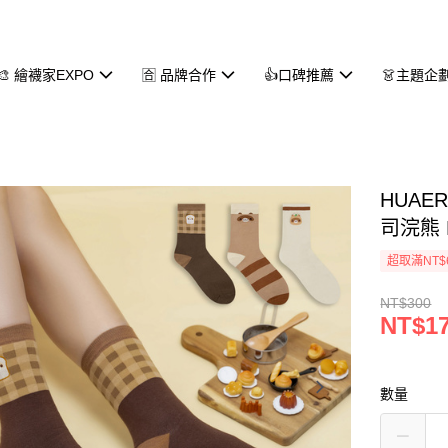
🎨 繪襪家EXPO
🈴 品牌合作
👍口碑推薦
👗主題企
HUAE
司浣熊 
超取滿NT$
NT$300
NT$1
數量