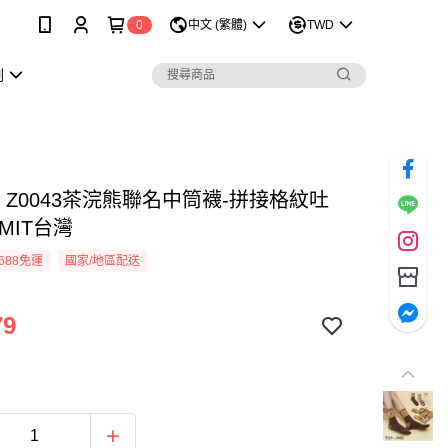
0
中文 (繁體)
TWD
劃
R Z0043茶浣熊聯名中筒襪-拼接格紋吐
MIT台灣
688免運
國家/地區配送
79