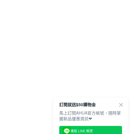
訂閱就送$50購物金
馬上訂閱AHUA官方帳號，隨時掌
握新品優惠資訊❤
連結 LINE 帳號