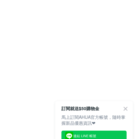
訂閱就送$50購物金
馬上訂閱AHUA官方帳號，隨時掌
握新品優惠資訊❤
連結 LINE 帳號