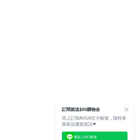
訂閱就送$50購物金
馬上訂閱AHUA官方帳號，隨時掌
握新品優惠資訊❤
連結 LINE 帳號