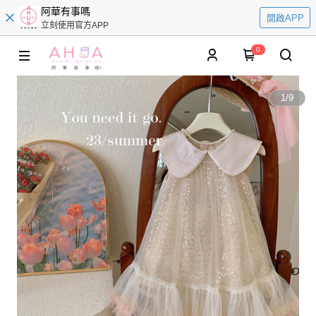
阿華有事嗎
開啟APP
立刻使用官方APP
0
1
/
9