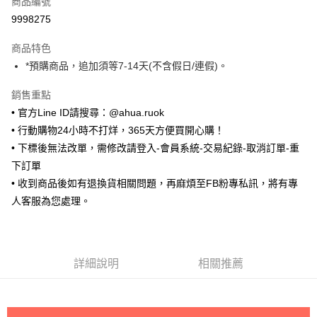
商品編號
超商取貨付款
9998275
LINE Pay
商品特色
Apple Pay
*預購商品，追加須等7-14天(不含假日/連假)。
街口支付
銷售重點
• 官方Line ID請搜尋：@ahua.ruok
悠遊付
• 行動購物24小時不打烊，365天方便買開心購！
ATM付款
• 下標後無法改單，需修改請登入-會員系統-交易紀錄-取消訂單-重
下訂單
運送方式
• 收到商品後如有退換貨相關問題，再麻煩至FB粉專私訊，將有專
全家取貨付款
人客服為您處理。
每筆NT$65，滿NT$688(含以上)免運費
付款後全家取貨
每筆NT$65，滿NT$688(含以上)免運費
詳細說明
相關推薦
7-11取貨付款
每筆NT$65，滿NT$688(含以上)免運費