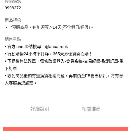
商品編號
超商取貨付款
9998272
LINE Pay
商品特色
Apple Pay
*預購商品，追加須等7-14天(不含假日/連假)。
街口支付
銷售重點
• 官方Line ID請搜尋：@ahua.ruok
悠遊付
• 行動購物24小時不打烊，365天方便買開心購！
ATM付款
• 下標後無法改單，需修改請登入-會員系統-交易紀錄-取消訂單-重
下訂單
運送方式
• 收到商品後如有退換貨相關問題，再麻煩至FB粉專私訊，將有專
全家取貨付款
人客服為您處理。
每筆NT$65，滿NT$688(含以上)免運費
付款後全家取貨
每筆NT$65，滿NT$688(含以上)免運費
詳細說明
相關推薦
7-11取貨付款
每筆NT$65，滿NT$688(含以上)免運費