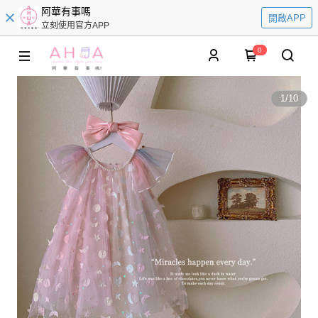
阿華有事嗎
開啟APP
立刻使用官方APP
0
1
/
10