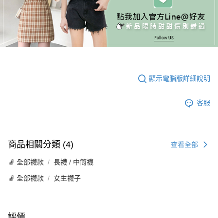
顯示電腦版詳細說明
客服
商品相關分類 (4)
查看全部
🧦 全部襪款
長襪 / 中筒襪
🧦 全部襪款
女生襪子
評價