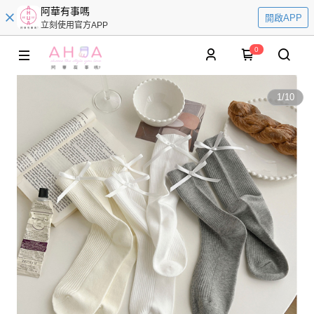
阿華有事嗎
開啟APP
立刻使用官方APP
0
1
/
10