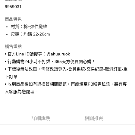
超商取貨付款
9959031
LINE Pay
商品特色
Apple Pay
材質：棉+彈性纖維
尺碼：均碼 22-26cm
街口支付
銷售重點
悠遊付
• 官方Line ID請搜尋：@ahua.ruok
ATM付款
• 行動購物24小時不打烊，365天方便買開心購！
• 下標後無法改單，需修改請登入-會員系統-交易紀錄-取消訂單-重
運送方式
下訂單
全家取貨付款
• 收到商品後如有退換貨相關問題，再麻煩至FB粉專私訊，將有專
每筆NT$65，滿NT$688(含以上)免運費
人客服為您處理。
付款後全家取貨
每筆NT$65，滿NT$688(含以上)免運費
詳細說明
相關推薦
7-11取貨付款
每筆NT$65，滿NT$688(含以上)免運費