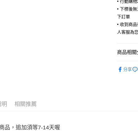
• 行動購
悠遊付
• 下標後
ATM付款
下訂單
• 收到商
人客服為
運送方式
全家取貨
商品相關分
每筆NT$6
付款後全
❤️ 童裝 /
分享
每筆NT$6
7-11取貨
每筆NT$6
說明
相關推薦
付款後7-1
每筆NT$6
宅配
商品，追加須等7-14天喔
每筆NT$8