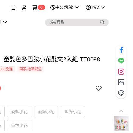
0
中文 (繁體)
TWD
劃
童雙色多巴胺小花髮夾2入組 TT0098
688免運
國家/地區配送
0
花
淺藍小花
淺粉小花
藍綠小花
花
黃色小花