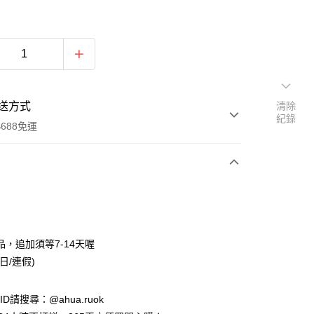
送方式
清除
紀錄
688免運
次付款
付款
品，追加須等7-14天喔
日/連假)
e ID請搜尋：@ahua.ruok