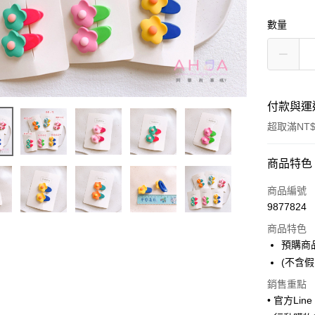
數量
付款與運
超取滿NT$
付款方式
商品特色
信用卡一
商品編號
9877824
超商取貨
商品特色
LINE Pay
預購商
(不含假
Apple Pay
銷售重點
街口支付
• 官方Lin