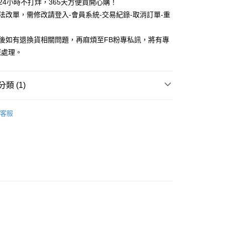
物24小時不打烊，365天方便買開心購！
無法改單，需修改請登入-會員系統-交易紀錄-取消訂單-重
品後如有退換貨相關問題，再麻煩至FB粉專私訊，將有專
您處理。
付款
類 (1)
5，滿NT$688(含以上)免運費
家取貨
 童鞋 / 兒童髮飾
兒童髮飾\配件
客服
5，滿NT$688(含以上)免運費
付款
5，滿NT$688(含以上)免運費
1取貨
5，滿NT$688(含以上)免運費
0，滿NT$1,000(含以上)免運費