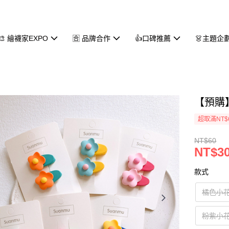
🎨 繪襪家EXPO
🈴 品牌合作
👍口碑推薦
👗主題企
【預購】
超取滿NT$
NT$60
NT$3
款式
橘色小
粉紫小