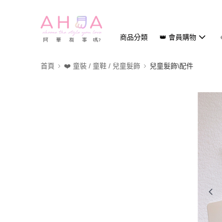
商品分類
👑 會員購物
首頁
❤️ 童裝 / 童鞋 / 兒童髮飾
兒童髮飾\配件