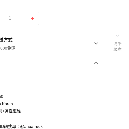
送方式
清除
688免運
紀錄
次付款
付款
韓國
n Korea
棉+彈性纖維
e ID請搜尋：@ahua.ruok