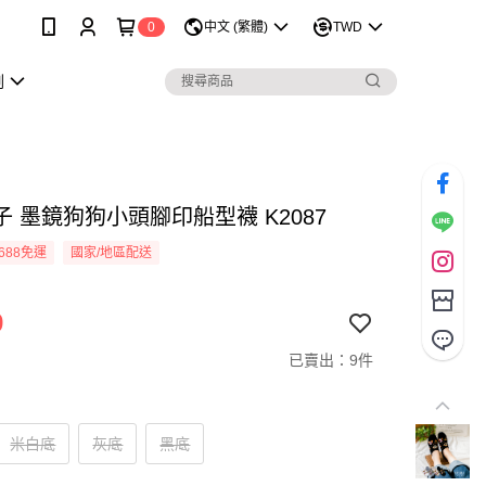
0
中文 (繁體)
TWD
劃
 墨鏡狗狗小頭腳印船型襪 K2087
688免運
國家/地區配送
9
已賣出：9件
米白底
灰底
黑底