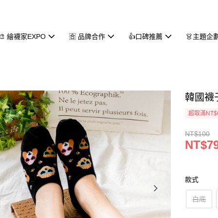
🎨 繪襪家EXPO
🈴 品牌合作
👍口碑推薦
👗主題企
韓國襪子
超取滿NT$
NT$100
NT$7
款式
白底