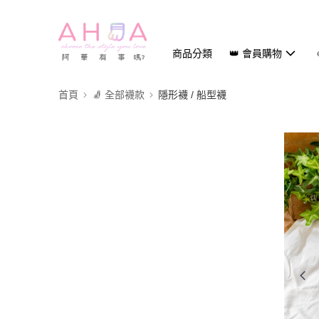
商品分類
👑 會員購物
首頁
🧦 全部襪款
隱形襪 / 船型襪