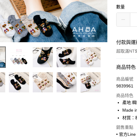
數量
付款與運
超取滿NT$
付款方式
商品特色
信用卡一
商品編號
9839961
超商取貨
商品特色
LINE Pay
產地:
Made i
Apple Pay
材質：
街口支付
銷售重點
• 官方Lin
悠遊付