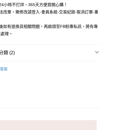
物24小時不打烊，365天方便買開心購！
無法改單，需修改請登入-會員系統-交易紀錄-取消訂單-重
品後如有退換貨相關問題，再麻煩至FB粉專私訊，將有專
您處理。
付款
5，滿NT$688(含以上)免運費
類 (2)
家取貨
款
隱形襪 / 船型襪
5，滿NT$688(含以上)免運費
客服
款
女生襪子
付款
5，滿NT$688(含以上)免運費
1取貨
5，滿NT$688(含以上)免運費
0，滿NT$1,000(含以上)免運費