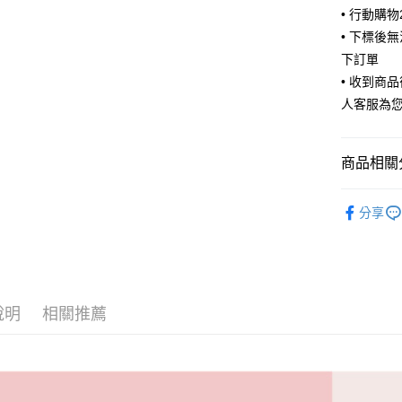
• 行動購
ATM付款
• 下標後
下訂單
• 收到商
運送方式
人客服為
全家取貨
每筆NT$6
商品相關分
付款後全
🧦 全部襪
每筆NT$6
分享
🧦 全部襪
7-11取貨
每筆NT$6
付款後7-1
說明
相關推薦
每筆NT$6
宅配
每筆NT$8