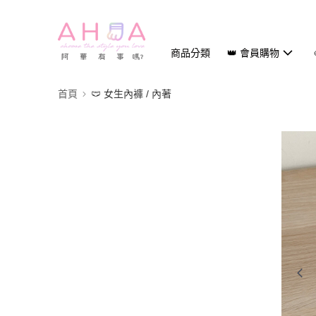
商品分類
👑 會員購物
首頁
🩲 女生內褲 / 內著