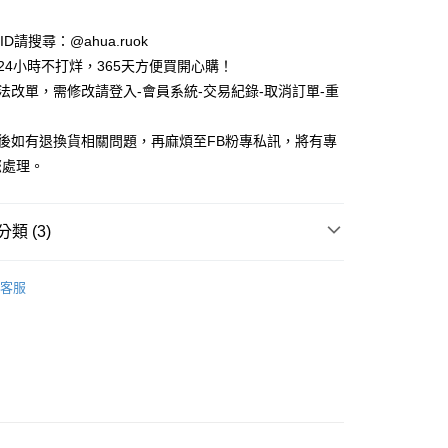
e ID請搜尋：@ahua.ruok
物24小時不打烊，365天方便買開心購！
無法改單，需修改請登入-會員系統-交易紀錄-取消訂單-重
品後如有退換貨相關問題，再麻煩至FB粉專私訊，將有專
您處理。
付款
類 (3)
5，滿NT$688(含以上)免運費
 / 內著
客服
家取貨
道的暢銷好物
5，滿NT$688(含以上)免運費
褲5件95折，10件93折
付款
5，滿NT$688(含以上)免運費
1取貨