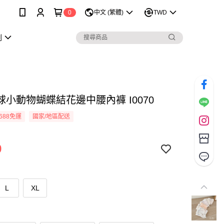
0
中文 (繁體)
TWD
劃
球小動物蝴蝶結花邊中腰內褲 I0070
688免運
國家/地區配送
9
L
XL