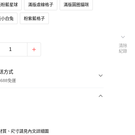
版粉藍星球
滿版虛線格子
滿版圓圈貓咪
版小白兔
粉紫藍格子
清除
紀錄
送方式
688免運
次付款
付款
材質、尺寸請見內文詳細圖