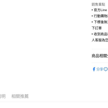
Apple Pay
銷售重點
• 官方Lin
街口支付
• 行動購
• 下標後
悠遊付
下訂單
ATM付款
• 收到商
人客服為
運送方式
全家取貨
商品相關分
每筆NT$6
🩲 女生內褲
分享
付款後全
🤫你不知
每筆NT$6
🩲 精選內
7-11取貨
每筆NT$6
說明
相關推薦
付款後7-1