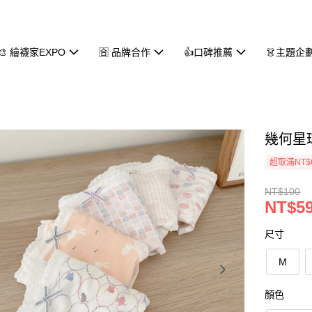
🎨 繪襪家EXPO
🈴 品牌合作
👍口碑推薦
👗主題企
幾何星
超取滿NT$
NT$100
NT$5
尺寸
M
顏色