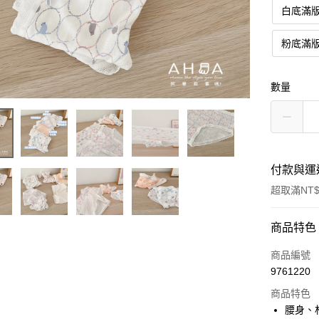
白底滿
粉底滿
數量
付款與運
超取滿NT$
付款方式
商品特色
信用卡一
商品編號
9761220
超商取貨
商品特色
LINE Pay
腰身、