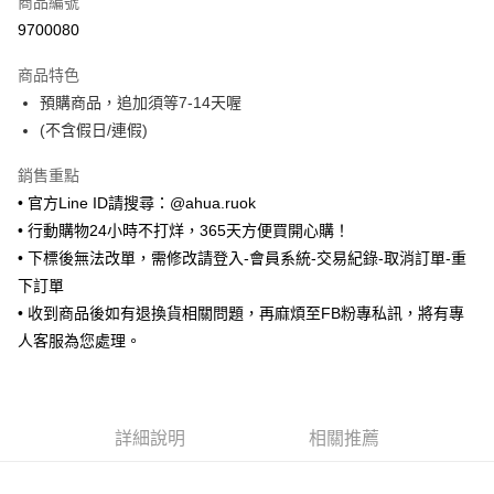
商品編號
超商取貨付款
9700080
LINE Pay
商品特色
Apple Pay
預購商品，追加須等7-14天喔
(不含假日/連假)
街口支付
銷售重點
悠遊付
• 官方Line ID請搜尋：@ahua.ruok
ATM付款
• 行動購物24小時不打烊，365天方便買開心購！
• 下標後無法改單，需修改請登入-會員系統-交易紀錄-取消訂單-重
運送方式
下訂單
全家取貨付款
• 收到商品後如有退換貨相關問題，再麻煩至FB粉專私訊，將有專
每筆NT$65，滿NT$688(含以上)免運費
人客服為您處理。
付款後全家取貨
每筆NT$65，滿NT$688(含以上)免運費
詳細說明
相關推薦
7-11取貨付款
每筆NT$65，滿NT$688(含以上)免運費