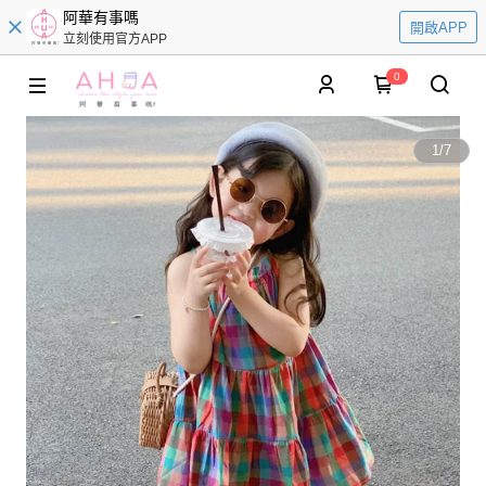
阿華有事嗎
開啟APP
立刻使用官方APP
0
1
/
7