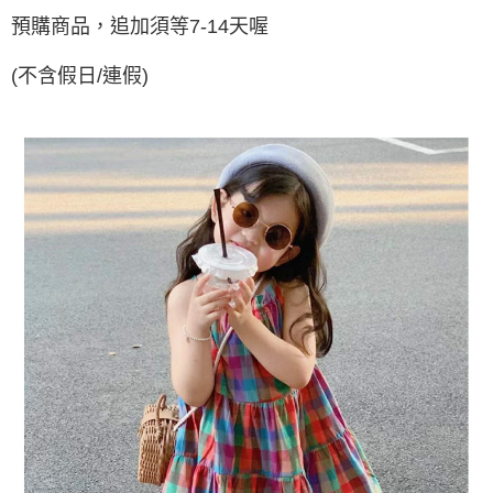
預購商品，追加須等7-14天喔
付款後7-11取貨
每筆NT$65，滿NT$688(含以上)免運費
(不含假日/連假)
宅配
每筆NT$80，滿NT$1,000(含以上)免運費
宅配(外島)
每筆NT$125，滿NT$1,500(含以上)免運費
其他海外郵寄
查看運費
香港澳門地區
查看運費