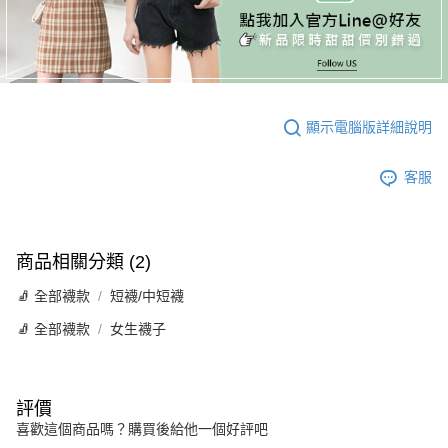
顯示電腦版詳細說明
客服
商品相關分類 (2)
🧦 全部襪款
短襪/中短襪
🧦 全部襪款
女生襪子
評價
喜歡這個商品嗎？購買後給他一個好評吧