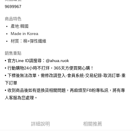
超商取貨付款
9699967
LINE Pay
商品特色
Apple Pay
產地:韓國
Made in Korea
街口支付
材質：棉+彈性纖維
悠遊付
銷售重點
ATM付款
• 官方Line ID請搜尋：@ahua.ruok
• 行動購物24小時不打烊，365天方便買開心購！
運送方式
• 下標後無法改單，需修改請登入-會員系統-交易紀錄-取消訂單-重
全家取貨付款
下訂單
每筆NT$65，滿NT$688(含以上)免運費
• 收到商品後如有退換貨相關問題，再麻煩至FB粉專私訊，將有專
人客服為您處理。
付款後全家取貨
每筆NT$65，滿NT$688(含以上)免運費
7-11取貨付款
詳細說明
相關推薦
每筆NT$65，滿NT$688(含以上)免運費