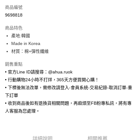
商品編號
超商取貨付款
9698818
LINE Pay
商品特色
Apple Pay
產地:韓國
Made in Korea
街口支付
材質：棉+彈性纖維
悠遊付
銷售重點
ATM付款
• 官方Line ID請搜尋：@ahua.ruok
• 行動購物24小時不打烊，365天方便買開心購！
運送方式
• 下標後無法改單，需修改請登入-會員系統-交易紀錄-取消訂單-重
全家取貨付款
下訂單
每筆NT$65，滿NT$688(含以上)免運費
• 收到商品後如有退換貨相關問題，再麻煩至FB粉專私訊，將有專
人客服為您處理。
付款後全家取貨
每筆NT$65，滿NT$688(含以上)免運費
7-11取貨付款
詳細說明
相關推薦