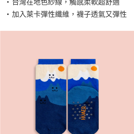
台灣在地色紗線，觸感柔軟超舒適
加入萊卡彈性纖維，襪子透氣又彈性