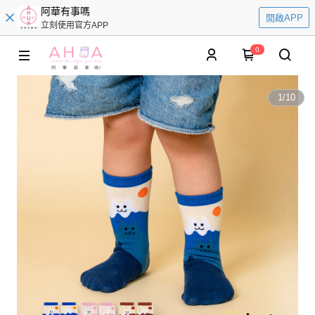
阿華有事嗎
開啟APP
立刻使用官方APP
0
1
/
10