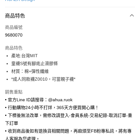
超商取貨付款
商品特色
LINE Pay
商品編號
Apple Pay
9680070
街口支付
商品特色
悠遊付
產地:台灣MIT
ATM付款
童襪S號有腳底止滑膠條
材質：棉+彈性纖維
運送方式
*成人同款襪Z0010，可當親子襪*
全家取貨付款
銷售重點
每筆NT$65，滿NT$688(含以上)免運費
• 官方Line ID請搜尋：@ahua.ruok
• 行動購物24小時不打烊，365天方便買開心購！
付款後全家取貨
• 下標後無法改單，需修改請登入-會員系統-交易紀錄-取消訂單-重
每筆NT$65，滿NT$688(含以上)免運費
下訂單
7-11取貨付款
• 收到商品後如有退換貨相關問題，再麻煩至FB粉專私訊，將有專
每筆NT$65，滿NT$688(含以上)免運費
人客服為您處理。