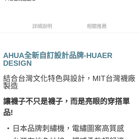
付款後7-11取貨
每筆NT$65，滿NT$688(含以上)免運費
詳細說明
相關推薦
宅配
每筆NT$80，滿NT$1,000(含以上)免運費
宅配(外島)
AHUA全新自訂設計品牌-HUAER
每筆NT$125，滿NT$1,500(含以上)免運費
DESIGN
其他海外郵寄
查看運費
結合台灣文化特色與設計，MIT台灣襪廠
香港澳門地區
查看運費
製造
讓襪子不只是襪子，而是亮眼的穿搭單
品!
日本品牌刺繡機，電繡圖案高質感