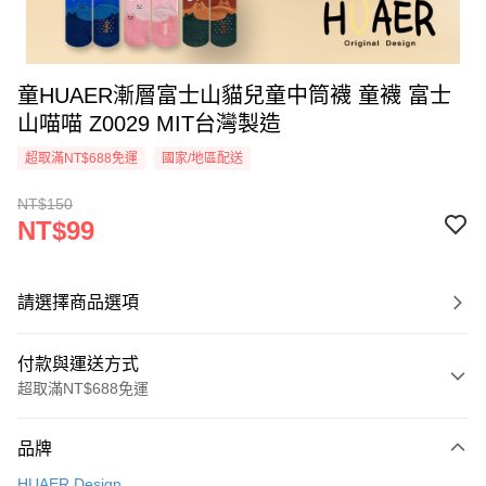
童HUAER漸層富士山貓兒童中筒襪 童襪 富士
山喵喵 Z0029 MIT台灣製造
超取滿NT$688免運
國家/地區配送
NT$150
NT$99
請選擇商品選項
付款與運送方式
超取滿NT$688免運
付款方式
品牌
信用卡一次付款
HUAER Design