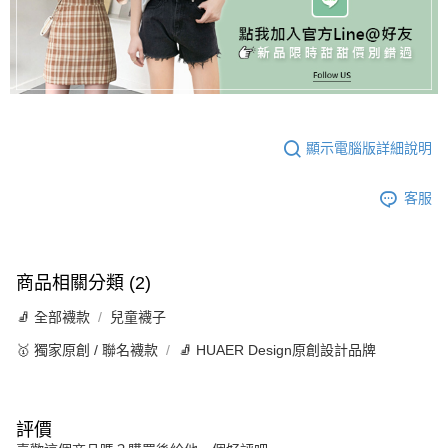
顯示電腦版詳細說明
客服
商品相關分類 (2)
🧦 全部襪款
兒童襪子
🥇 獨家原創 / 聯名襪款
🧦 HUAER Design原創設計品牌
評價