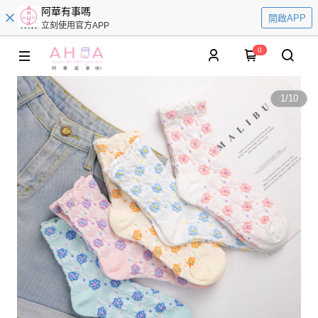
阿華有事嗎
開啟APP
立刻使用官方APP
0
1
/
10