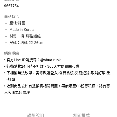
超商取貨付款
9667754
LINE Pay
商品特色
Apple Pay
產地:韓國
Made in Korea
街口支付
材質：棉+彈性纖維
悠遊付
尺碼：均碼 22-26cm
ATM付款
銷售重點
• 官方Line ID請搜尋：@ahua.ruok
運送方式
• 行動購物24小時不打烊，365天方便買開心購！
全家取貨付款
• 下標後無法改單，需修改請登入-會員系統-交易紀錄-取消訂單-重
每筆NT$65，滿NT$688(含以上)免運費
下訂單
• 收到商品後如有退換貨相關問題，再麻煩至FB粉專私訊，將有專
付款後全家取貨
人客服為您處理。
每筆NT$65，滿NT$688(含以上)免運費
7-11取貨付款
每筆NT$65，滿NT$688(含以上)免運費
詳細說明
相關推薦