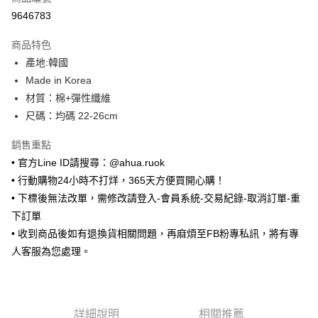
超商取貨付款
9646783
LINE Pay
商品特色
Apple Pay
產地:韓國
Made in Korea
街口支付
材質：棉+彈性纖維
悠遊付
尺碼：均碼 22-26cm
ATM付款
銷售重點
• 官方Line ID請搜尋：@ahua.ruok
運送方式
• 行動購物24小時不打烊，365天方便買開心購！
全家取貨付款
• 下標後無法改單，需修改請登入-會員系統-交易紀錄-取消訂單-重
每筆NT$65，滿NT$688(含以上)免運費
下訂單
• 收到商品後如有退換貨相關問題，再麻煩至FB粉專私訊，將有專
付款後全家取貨
人客服為您處理。
每筆NT$65，滿NT$688(含以上)免運費
7-11取貨付款
每筆NT$65，滿NT$688(含以上)免運費
詳細說明
相關推薦