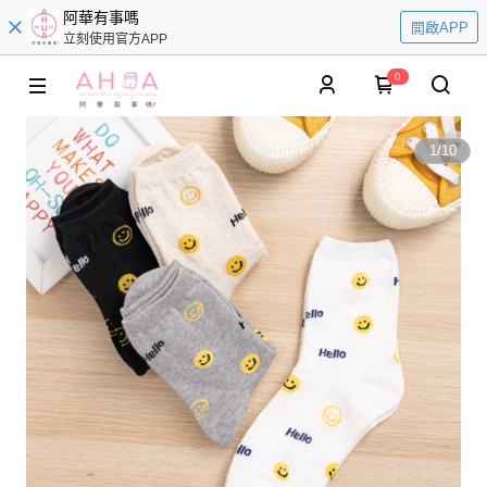
阿華有事嗎
開啟APP
立刻使用官方APP
0
1
/
10