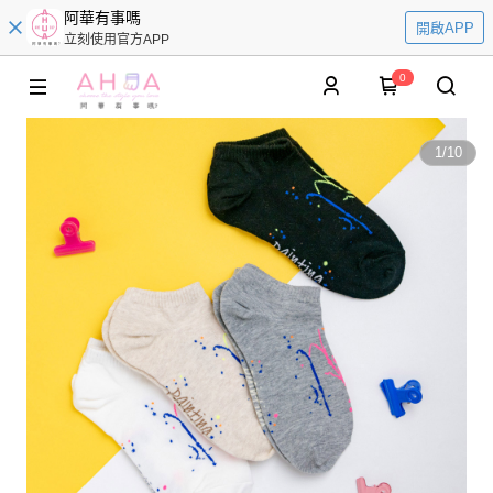
阿華有事嗎
開啟APP
立刻使用官方APP
0
1
/
10