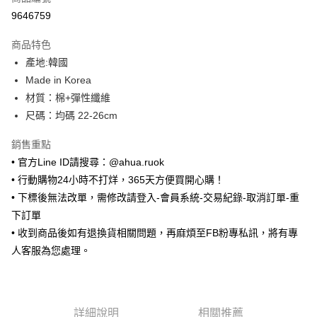
超商取貨付款
9646759
LINE Pay
商品特色
Apple Pay
產地:韓國
Made in Korea
街口支付
材質：棉+彈性纖維
悠遊付
尺碼：均碼 22-26cm
ATM付款
銷售重點
• 官方Line ID請搜尋：@ahua.ruok
運送方式
• 行動購物24小時不打烊，365天方便買開心購！
全家取貨付款
• 下標後無法改單，需修改請登入-會員系統-交易紀錄-取消訂單-重
每筆NT$65，滿NT$688(含以上)免運費
下訂單
• 收到商品後如有退換貨相關問題，再麻煩至FB粉專私訊，將有專
付款後全家取貨
人客服為您處理。
每筆NT$65，滿NT$688(含以上)免運費
7-11取貨付款
每筆NT$65，滿NT$688(含以上)免運費
詳細說明
相關推薦