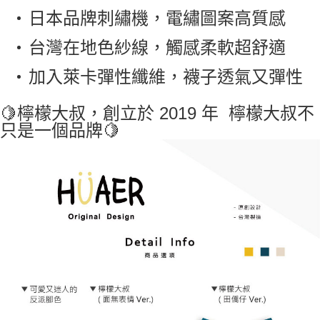
日本品牌刺繡機，電繡圖案高質感
台灣在地色紗線，觸感柔軟超舒適
加入萊卡彈性纖維，襪子透氣又彈性
🍋檸檬大叔，創立於 2019 年 檸檬大叔不
只是一個品牌🍋