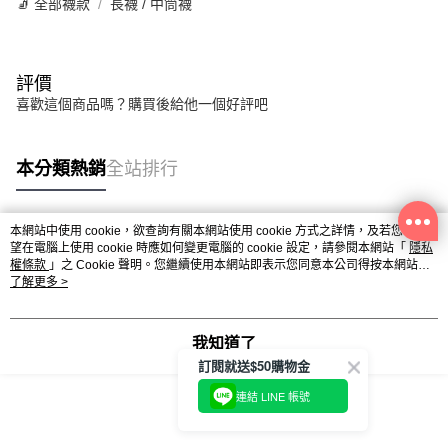
🧦 全部襪款
長襪 / 中筒襪
評價
喜歡這個商品嗎？購買後給他一個好評吧
本分類熱銷
全站排行
本網站中使用 cookie，欲查詢有關本網站使用 cookie 方式之詳情，及若您不希
熱門標籤
望在電腦上使用 cookie 時應如何變更電腦的 cookie 設定，請參閱本網站「
隱私
權條款
」之 Cookie 聲明。您繼續使用本網站即表示您同意本公司得按本網站使
用條款之 Cookie 聲明使用 cookie。
了解更多 >
我知道了
訂閱就送$50購物金
連結 LINE 帳號