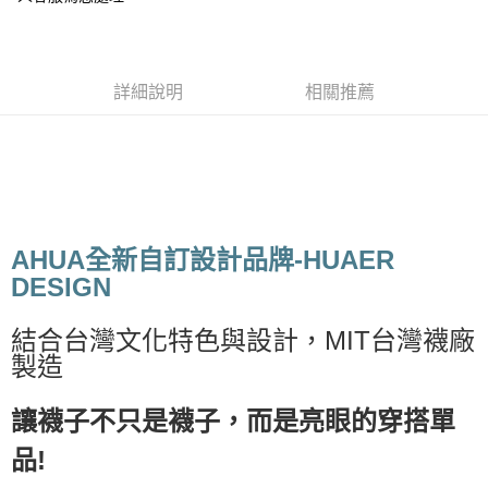
付款後7-11取貨
每筆NT$65，滿NT$688(含以上)免運費
詳細說明
相關推薦
宅配
每筆NT$80，滿NT$1,000(含以上)免運費
宅配(外島)
每筆NT$125，滿NT$1,500(含以上)免運費
其他海外郵寄
查看運費
AHUA全新自訂設計品牌-HUAER
香港澳門地區
查看運費
DESIGN
結合台灣文化特色與設計，MIT台灣襪廠
製造
讓襪子不只是襪子，而是亮眼的穿搭單
品!