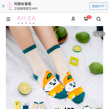
阿華有事嗎
開啟APP
立刻使用官方APP
0
1
/
10