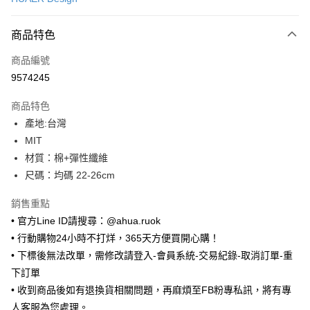
超商取貨付款
商品特色
LINE Pay
商品編號
Apple Pay
9574245
街口支付
商品特色
悠遊付
產地:台灣
ATM付款
MIT
材質：棉+彈性纖維
運送方式
尺碼：均碼 22-26cm
全家取貨付款
銷售重點
每筆NT$65，滿NT$688(含以上)免運費
• 官方Line ID請搜尋：@ahua.ruok
• 行動購物24小時不打烊，365天方便買開心購！
付款後全家取貨
• 下標後無法改單，需修改請登入-會員系統-交易紀錄-取消訂單-重
每筆NT$65，滿NT$688(含以上)免運費
下訂單
7-11取貨付款
• 收到商品後如有退換貨相關問題，再麻煩至FB粉專私訊，將有專
每筆NT$65，滿NT$688(含以上)免運費
人客服為您處理。