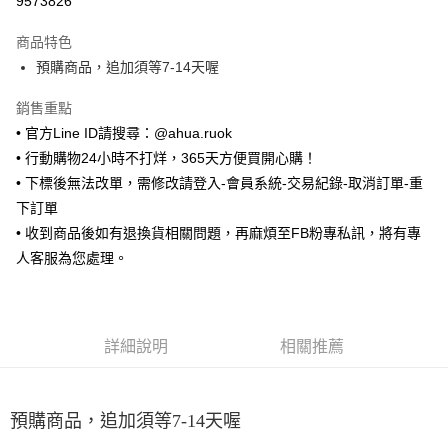
9573826
LINE Pay
商品特色
Apple Pay
預購商品，追加須等7-14天喔
街口支付
銷售重點
• 官方Line ID請搜尋：@ahua.ruok
悠遊付
• 行動購物24小時不打烊，365天方便買開心購！
ATM付款
• 下標後無法改單，需修改請登入-會員系統-交易紀錄-取消訂單-重
下訂單
運送方式
• 收到商品後如有退換貨相關問題，再麻煩至FB粉專私訊，將有專
全家取貨付款
人客服為您處理。
每筆NT$65，滿NT$688(含以上)免運費
付款後全家取貨
每筆NT$65，滿NT$688(含以上)免運費
詳細說明
相關推薦
7-11取貨付款
每筆NT$65，滿NT$688(含以上)免運費
預購商品，追加須等7-14天喔
付款後7-11取貨