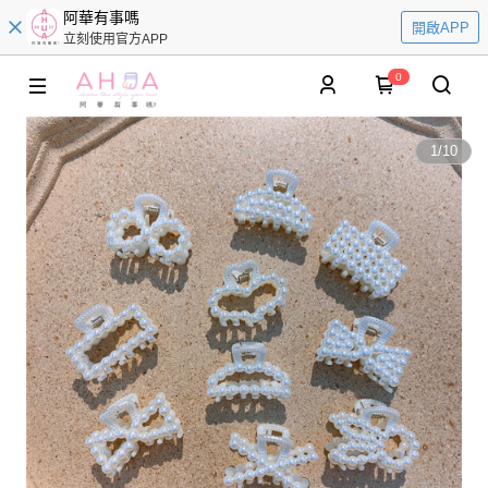
阿華有事嗎
開啟APP
立刻使用官方APP
0
1
/
10