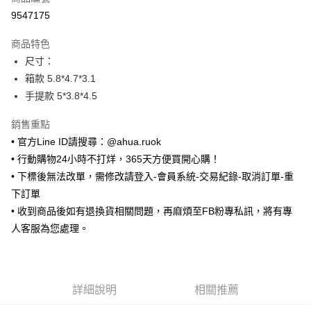
超商取貨付款
9547175
LINE Pay
商品特色
Apple Pay
尺寸：
箱款 5.8*4.7*3.1
街口支付
手提款 5*3.8*4.5
悠遊付
銷售重點
ATM付款
• 官方Line ID請搜尋：@ahua.ruok
• 行動購物24小時不打烊，365天方便買開心購！
運送方式
• 下標後無法改單，需修改請登入-會員系統-交易紀錄-取消訂單-重
全家取貨付款
下訂單
每筆NT$65，滿NT$688(含以上)免運費
• 收到商品後如有退換貨相關問題，再麻煩至FB粉專私訊，將有專
人客服為您處理。
付款後全家取貨
每筆NT$65，滿NT$688(含以上)免運費
7-11取貨付款
詳細說明
相關推薦
每筆NT$65，滿NT$688(含以上)免運費