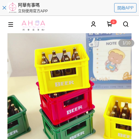
阿華有事嗎
開啟APP
立刻使用官方APP
0
1
/
10