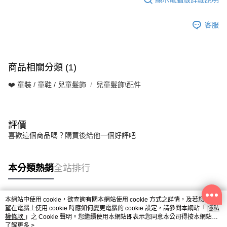
客服
商品相關分類 (1)
❤️ 童裝 / 童鞋 / 兒童髮飾
兒童髮飾\配件
評價
喜歡這個商品嗎？購買後給他一個好評吧
本分類熱銷
全站排行
本網站中使用 cookie，欲查詢有關本網站使用 cookie 方式之詳情，及若您不希
熱門標籤
望在電腦上使用 cookie 時應如何變更電腦的 cookie 設定，請參閱本網站「
隱私
權條款
」之 Cookie 聲明。您繼續使用本網站即表示您同意本公司得按本網站使
用條款之 Cookie 聲明使用 cookie。
了解更多 >