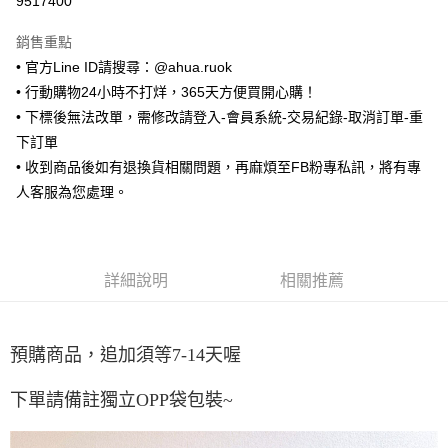
9517400
LINE Pay
銷售重點
Apple Pay
• 官方Line ID請搜尋：@ahua.ruok
• 行動購物24小時不打烊，365天方便買開心購！
街口支付
• 下標後無法改單，需修改請登入-會員系統-交易紀錄-取消訂單-重
悠遊付
下訂單
• 收到商品後如有退換貨相關問題，再麻煩至FB粉專私訊，將有專
ATM付款
人客服為您處理。
運送方式
全家取貨付款
詳細說明
相關推薦
每筆NT$65，滿NT$688(含以上)免運費
付款後全家取貨
每筆NT$65，滿NT$688(含以上)免運費
預購商品，追加須等7-14天喔
7-11取貨付款
下單請備註獨立OPP袋包裝~
每筆NT$65，滿NT$688(含以上)免運費
付款後7-11取貨