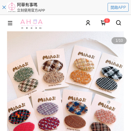
阿華有事嗎
開啟APP
立刻使用官方APP
0
1
/
10