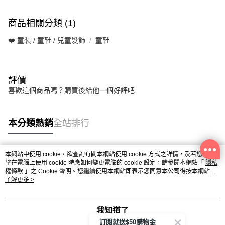
商品相關分類 (1)
❤️ 童裝 / 童鞋 / 兒童髮飾
童鞋
評價
喜歡這個商品嗎？購買後給他一個好評吧
本分類熱銷
全站排行
本網站中使用 cookie，欲查詢有關本網站使用 cookie 方式之詳情，及若您不希
熱門標籤
望在電腦上使用 cookie 時應如何變更電腦的 cookie 設定，請參閱本網站「
隱私
權條款
」之 Cookie 聲明。您繼續使用本網站即表示您同意本公司得按本網站使
用條款之 Cookie 聲明使用 cookie。
了解更多 >
我知道了
訂閱就送$50購物金