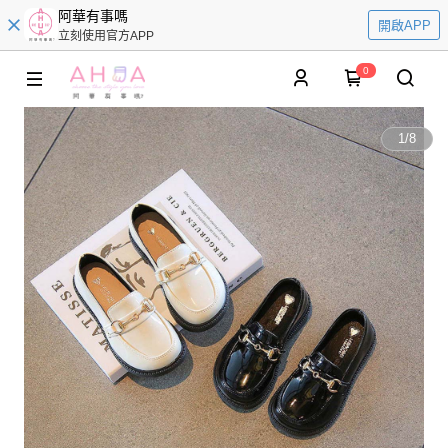
阿華有事嗎
開啟APP
立刻使用官方APP
0
1
/
8