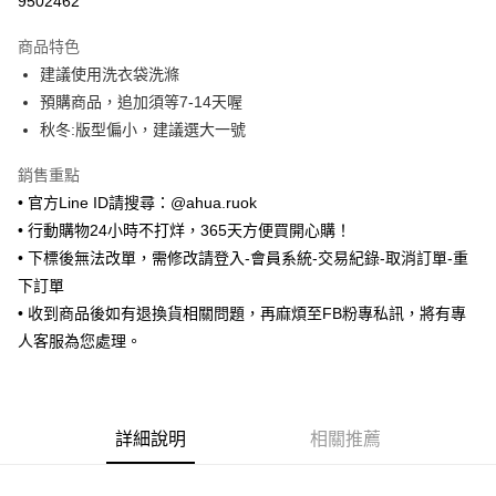
9502462
LINE Pay
商品特色
Apple Pay
建議使用洗衣袋洗滌
預購商品，追加須等7-14天喔
街口支付
秋冬:版型偏小，建議選大一號
悠遊付
銷售重點
ATM付款
• 官方Line ID請搜尋：@ahua.ruok
• 行動購物24小時不打烊，365天方便買開心購！
運送方式
• 下標後無法改單，需修改請登入-會員系統-交易紀錄-取消訂單-重
全家取貨付款
下訂單
每筆NT$65，滿NT$688(含以上)免運費
• 收到商品後如有退換貨相關問題，再麻煩至FB粉專私訊，將有專
人客服為您處理。
付款後全家取貨
每筆NT$65，滿NT$688(含以上)免運費
7-11取貨付款
詳細說明
相關推薦
每筆NT$65，滿NT$688(含以上)免運費
付款後7-11取貨