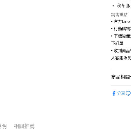
Apple Pay
秋冬:
街口支付
銷售重點
• 官方Lin
悠遊付
• 行動購
ATM付款
• 下標後
下訂單
• 收到商
運送方式
人客服為
全家取貨
每筆NT$6
商品相關分
付款後全
❤️ 童裝 /
每筆NT$6
分享
7-11取貨
每筆NT$6
付款後7-1
說明
相關推薦
每筆NT$6