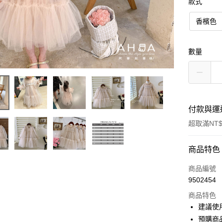
款式
香檳色
數量
付款與運
超取滿NT$
付款方式
商品特色
信用卡一
商品編號
9502454
超商取貨
商品特色
LINE Pay
建議使
預購商