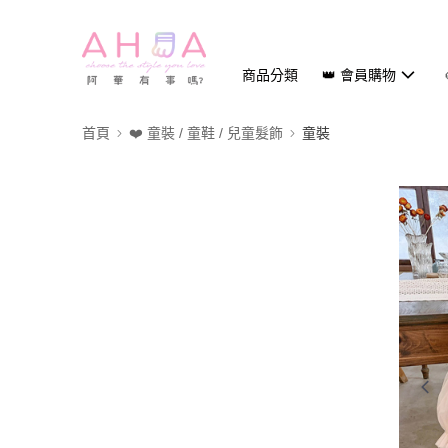
商品分類
👑 會員購物
首頁
❤️ 童裝 / 童鞋 / 兒童髮飾
童裝