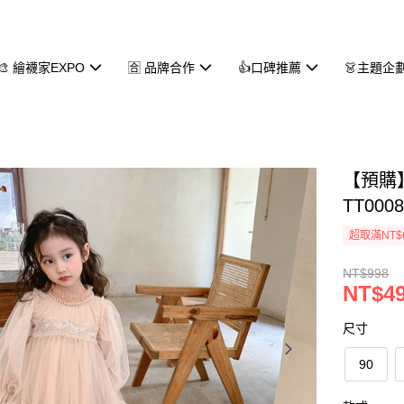
🎨 繪襪家EXPO
🈴 品牌合作
👍口碑推薦
👗主題企
【預購
TT000
超取滿NT$
NT$998
NT$4
尺寸
90