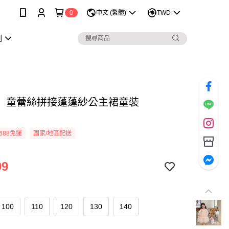
0
中文 (繁體)
TWD
劃
】童蕾絲拼接蓬蓬紗公主裙童裝
8
688免運
國家/地區配送
99
100
110
120
130
140