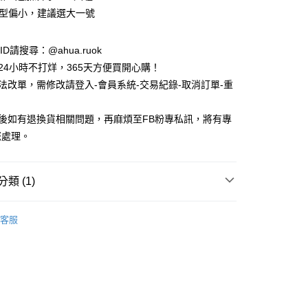
版型偏小，建議選大一號
e ID請搜尋：@ahua.ruok
物24小時不打烊，365天方便買開心購！
無法改單，需修改請登入-會員系統-交易紀錄-取消訂單-重
品後如有退換貨相關問題，再麻煩至FB粉專私訊，將有專
您處理。
付款
5，滿NT$688(含以上)免運費
類 (1)
家取貨
 童鞋 / 兒童髮飾
童裝
5，滿NT$688(含以上)免運費
客服
付款
5，滿NT$688(含以上)免運費
1取貨
5，滿NT$688(含以上)免運費