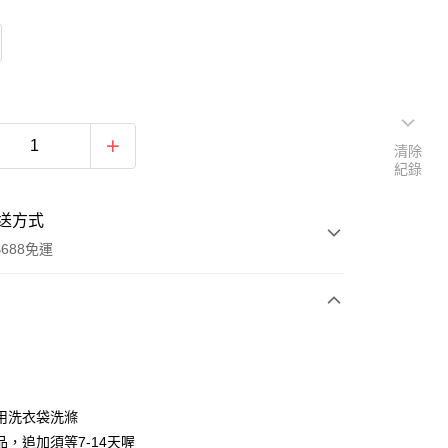
清除
紀錄
送方式
688免運
次付款
付款
用洗衣袋洗滌
品，追加須等7-14天喔