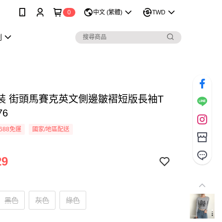
0
中文 (繁體)
TWD
劃
裝 街頭馬賽克英文側邊皺褶短版長袖T
76
688免運
國家/地區配送
29
黑色
灰色
綠色