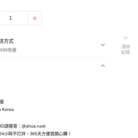
送方式
清除
688免運
紀錄
次付款
付款
韓國
n Korea
e ID請搜尋：@ahua.ruok
物24小時不打烊，365天方便買開心購！