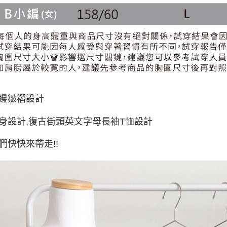
邊皺褶設計
身設計,復古街頭英文字母長袖T恤設計
們快快來帶走!!