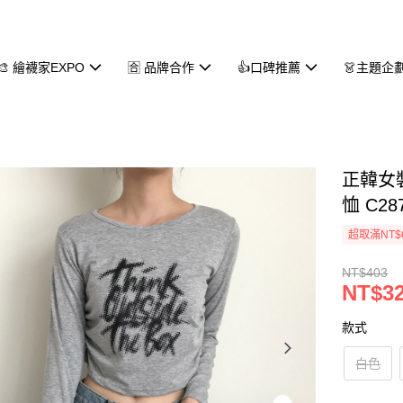
🎨 繪襪家EXPO
🈴 品牌合作
👍口碑推薦
👗主題企
正韓女
恤 C28
超取滿NT$
NT$403
NT$3
款式
白色