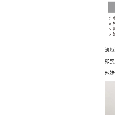
邊短
顯腰
辣妹