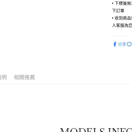
• 下標後
ATM付款
下訂單
• 收到商
人客服為
運送方式
全家取貨
分享
每筆NT$6
付款後全
每筆NT$6
7-11取貨
說明
相關推薦
每筆NT$6
付款後7-1
每筆NT$6
宅配
每筆NT$8
宅配(外島)