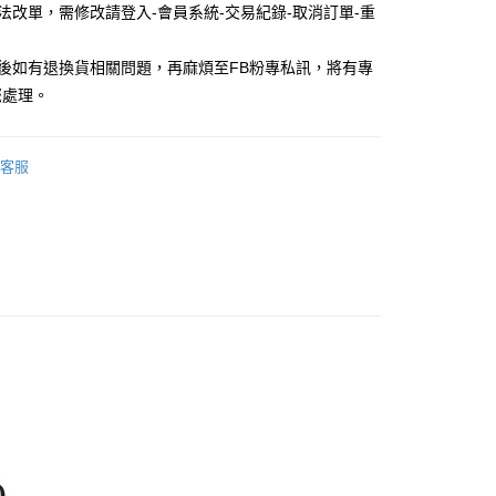
無法改單，需修改請登入-會員系統-交易紀錄-取消訂單-重
品後如有退換貨相關問題，再麻煩至FB粉專私訊，將有專
您處理。
付款
客服
5，滿NT$688(含以上)免運費
家取貨
5，滿NT$688(含以上)免運費
付款
5，滿NT$688(含以上)免運費
1取貨
5，滿NT$688(含以上)免運費
0，滿NT$1,000(含以上)免運費