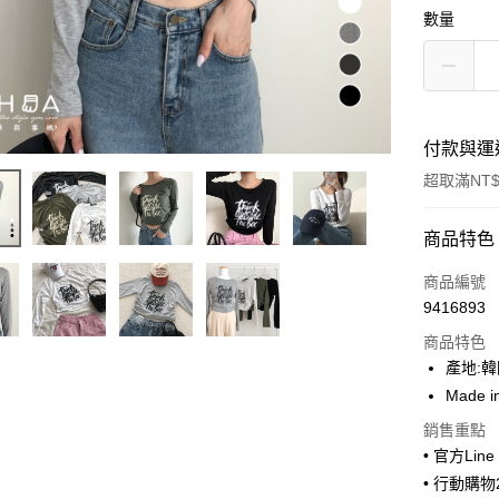
數量
付款與運
超取滿NT$
付款方式
商品特色
信用卡一
商品編號
9416893
超商取貨
商品特色
LINE Pay
產地:
Made i
Apple Pay
銷售重點
街口支付
• 官方Lin
• 行動購
悠遊付