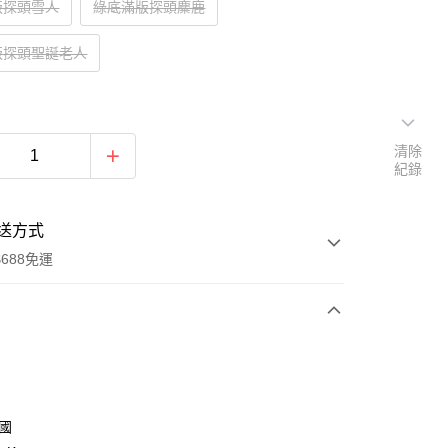
版探頭雪人
綠底滿版探頭麋鹿
版探頭聖誕老人
清除
紀錄
送方式
688免運
次付款
付款
韓國