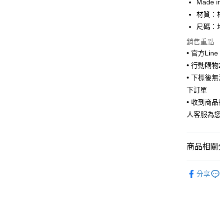
Made i
Apple Pay
材質：
街口支付
尺碼：均
悠遊付
銷售重點
• 官方Lin
ATM付款
• 行動購
• 下標後
下訂單
運送方式
• 收到商
全家取貨
人客服為
每筆NT$6
付款後全
商品相關分
每筆NT$6
🧦 全部襪
7-11取貨
分享
🧦 全部襪
每筆NT$6
付款後7-1
每筆NT$6