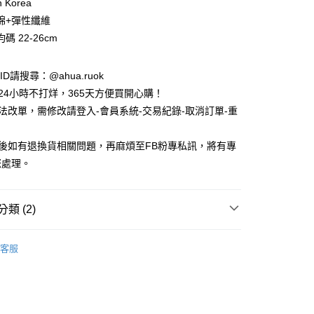
n Korea
棉+彈性纖維
碼 22-26cm
e ID請搜尋：@ahua.ruok
物24小時不打烊，365天方便買開心購！
無法改單，需修改請登入-會員系統-交易紀錄-取消訂單-重
品後如有退換貨相關問題，再麻煩至FB粉專私訊，將有專
付款
您處理。
5，滿NT$688(含以上)免運費
家取貨
類 (2)
5，滿NT$688(含以上)免運費
款
女生襪子
付款
客服
款
長襪 / 中筒襪
5，滿NT$688(含以上)免運費
1取貨
5，滿NT$688(含以上)免運費