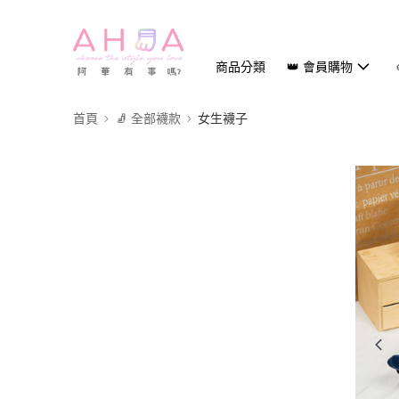
商品分類
👑 會員購物
首頁
🧦 全部襪款
女生襪子