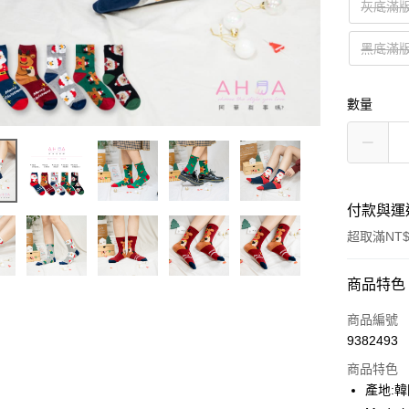
灰底滿
黑底滿
數量
付款與運
超取滿NT$
付款方式
商品特色
信用卡一
商品編號
9382493
超商取貨
商品特色
LINE Pay
產地: