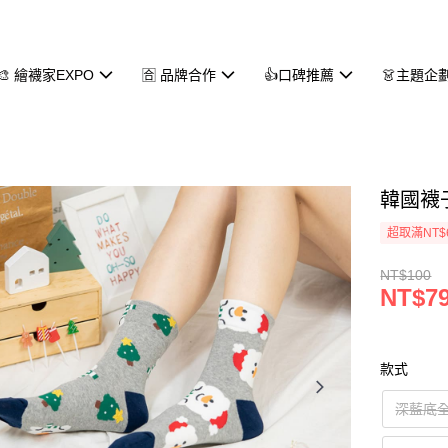
🎨 繪襪家EXPO
🈴 品牌合作
👍口碑推薦
👗主題企
韓國襪
超取滿NT$
NT$100
NT$7
款式
深藍底