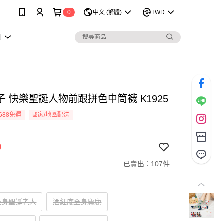
0
中文 (繁體)
TWD
劃
子 快樂聖誕人物前跟拼色中筒襪 K1925
688免運
國家/地區配送
9
已賣出：107件
全身聖誕老人
酒紅底全身麋鹿