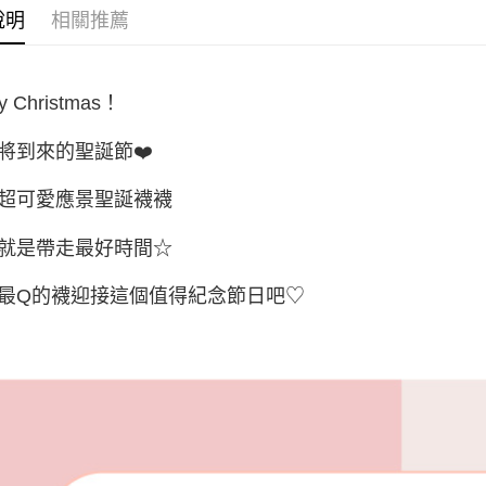
說明
相關推薦
宅配
每筆NT$8
y Christmas！
宅配(外島)
每筆NT$1
即將到來的聖誕節❤️
其他海外
超可愛應景聖誕襪襪
香港澳門
就是帶走最好時間☆
最Q的襪迎接這個值得紀念節日吧♡