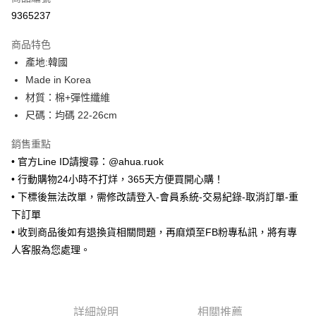
超商取貨付款
9365237
LINE Pay
商品特色
Apple Pay
產地:韓國
Made in Korea
街口支付
材質：棉+彈性纖維
悠遊付
尺碼：均碼 22-26cm
ATM付款
銷售重點
• 官方Line ID請搜尋：@ahua.ruok
運送方式
• 行動購物24小時不打烊，365天方便買開心購！
全家取貨付款
• 下標後無法改單，需修改請登入-會員系統-交易紀錄-取消訂單-重
每筆NT$65，滿NT$688(含以上)免運費
下訂單
• 收到商品後如有退換貨相關問題，再麻煩至FB粉專私訊，將有專
付款後全家取貨
人客服為您處理。
每筆NT$65，滿NT$688(含以上)免運費
7-11取貨付款
每筆NT$65，滿NT$688(含以上)免運費
詳細說明
相關推薦