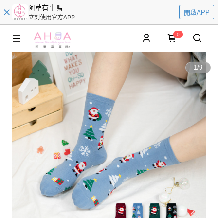
阿華有事嗎
開啟APP
立刻使用官方APP
0
1
/
9