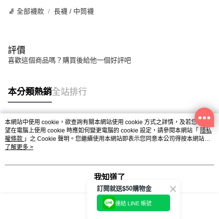
🧦 全部襪款
長襪 / 中筒襪
評價
喜歡這個商品嗎？購買後給他一個好評吧
本分類熱銷
全站排行
本網站中使用 cookie，欲查詢有關本網站使用 cookie 方式之詳情，及若您不希
熱門標籤
望在電腦上使用 cookie 時應如何變更電腦的 cookie 設定，請參閱本網站「
隱私
權條款
」之 Cookie 聲明。您繼續使用本網站即表示您同意本公司得按本網站使
用條款之 Cookie 聲明使用 cookie。
了解更多 >
我知道了
訂閱就送$50購物金
連結 LINE 帳號