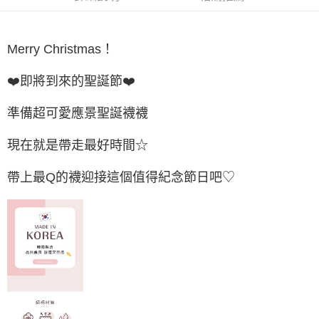
付款後7-11取貨
每筆NT$65，滿NT$688(含以上)免運費
Merry Christmas！
宅配
每筆NT$80，滿NT$1,000(含以上)免運費
❤️即將到來的聖誕節❤️
宅配(外島)
準備超可愛應景聖誕襪襪
每筆NT$125，滿NT$1,500(含以上)免運費
現在就是帶走最好時間☆
其他海外郵寄
查看運費
帶上最Q的襪迎接這個值得紀念節日吧♡
香港澳門地區
查看運費