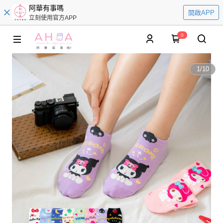
阿華有事嗎
開啟APP
立刻使用官方APP
0
1
/
10