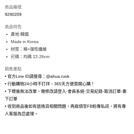
商品編號
超商取貨付款
9290209
LINE Pay
商品特色
Apple Pay
產地:韓國
Made in Korea
街口支付
材質：棉+彈性纖維
悠遊付
尺碼：均碼 22-26cm
ATM付款
銷售重點
• 官方Line ID請搜尋：@ahua.ruok
運送方式
• 行動購物24小時不打烊，365天方便買開心購！
全家取貨付款
• 下標後無法改單，需修改請登入-會員系統-交易紀錄-取消訂單-重
每筆NT$65，滿NT$688(含以上)免運費
下訂單
• 收到商品後如有退換貨相關問題，再麻煩至FB粉專私訊，將有專
付款後全家取貨
人客服為您處理。
每筆NT$65，滿NT$688(含以上)免運費
7-11取貨付款