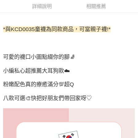
每筆NT$65，滿NT$688(含以上)免運費
詳細說明
相關推薦
付款後7-11取貨
每筆NT$65，滿NT$688(含以上)免運費
*與KCD0035童襪為同款商品，可當親子襪!*
宅配
每筆NT$80，滿NT$1,000(含以上)免運費
宅配(外島)
可愛的襪口小圖點綴你的腳🧦
每筆NT$125，滿NT$1,500(含以上)免運費
小編私心超推薦大耳狗款☁️
其他海外郵寄
查看運費
粉嫩配色真的療癒滿分💯超Q
香港澳門地區
查看運費
八款可選🎨快把好朋友們帶回家呀♡