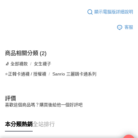
顯示電腦版詳細說明
客服
商品相關分類 (2)
🧦 全部襪款
女生襪子
⭐正韓卡通襪 / 授權襪
Sanrio 三麗鷗卡通系列
評價
喜歡這個商品嗎？購買後給他一個好評吧
本分類熱銷
全站排行