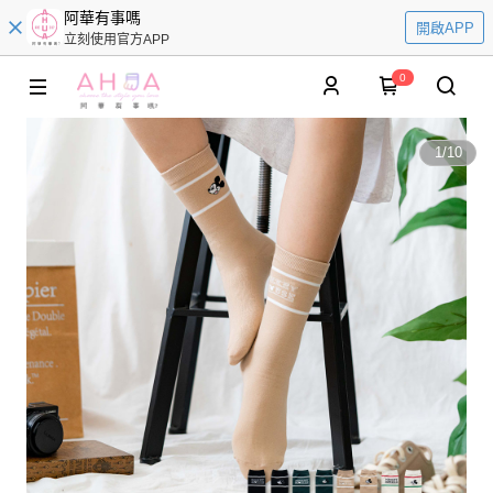
阿華有事嗎
開啟APP
立刻使用官方APP
0
1
/
10