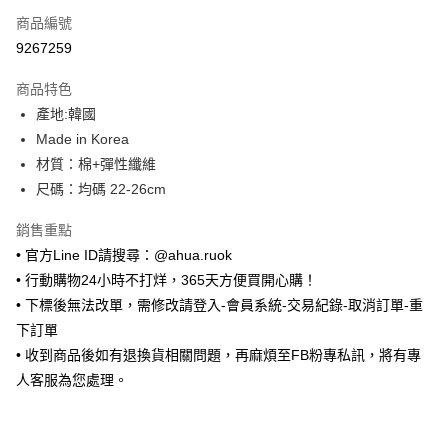
商品編號
超商取貨付款
9267259
LINE Pay
商品特色
Apple Pay
產地:韓國
Made in Korea
街口支付
材質：棉+彈性纖維
悠遊付
尺碼：均碼 22-26cm
ATM付款
銷售重點
• 官方Line ID請搜尋：@ahua.ruok
運送方式
• 行動購物24小時不打烊，365天方便買開心購！
全家取貨付款
• 下標後無法改單，需修改請登入-會員系統-交易紀錄-取消訂單-重
每筆NT$65，滿NT$688(含以上)免運費
下訂單
• 收到商品後如有退換貨相關問題，再麻煩至FB粉專私訊，將有專
付款後全家取貨
人客服為您處理。
每筆NT$65，滿NT$688(含以上)免運費
7-11取貨付款