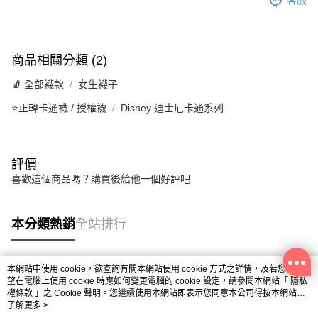
客服
商品相關分類 (2)
🧦 全部襪款
女生襪子
⭐正韓卡通襪 / 授權襪
Disney 迪士尼卡通系列
評價
喜歡這個商品嗎？購買後給他一個好評吧
本分類熱銷
全站排行
本網站中使用 cookie，欲查詢有關本網站使用 cookie 方式之詳情，及若您不希
熱門標籤
望在電腦上使用 cookie 時應如何變更電腦的 cookie 設定，請參閱本網站「
隱私
權條款
」之 Cookie 聲明。您繼續使用本網站即表示您同意本公司得按本網站使
用條款之 Cookie 聲明使用 cookie。
了解更多 >