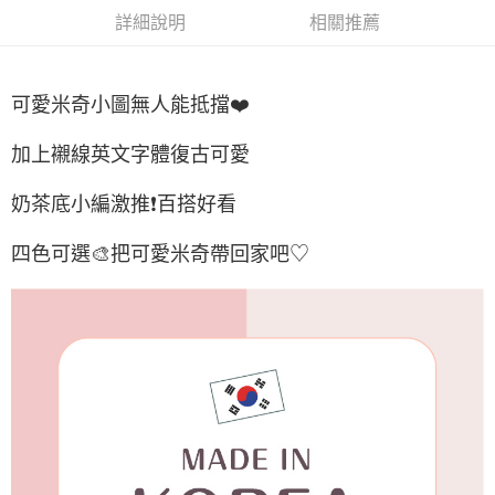
每筆NT$65，滿NT$688(含以上)免運費
詳細說明
相關推薦
付款後7-11取貨
每筆NT$65，滿NT$688(含以上)免運費
可愛米奇小圖無人能抵擋❤️
宅配
每筆NT$80，滿NT$1,000(含以上)免運費
加上襯線英文字體復古可愛
宅配(外島)
奶茶底小編激推❗️百搭好看
每筆NT$125，滿NT$1,500(含以上)免運費
四色可選🎨把可愛米奇帶回家吧♡
其他海外郵寄
查看運費
香港澳門地區
查看運費