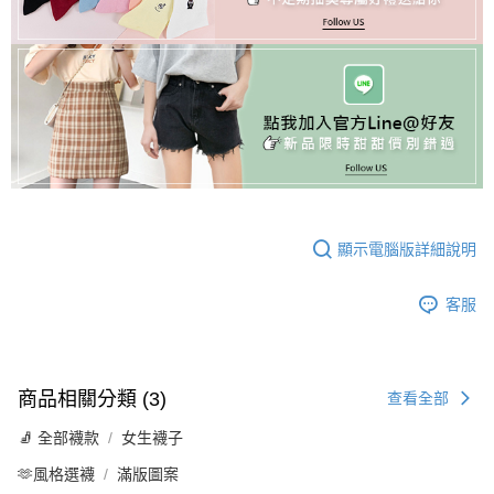
顯示電腦版詳細說明
客服
商品相關分類 (3)
查看全部
🧦 全部襪款
女生襪子
🫶風格選襪
滿版圖案