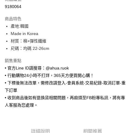
超商取貨付款
9180064
LINE Pay
商品特色
Apple Pay
產地:韓國
Made in Korea
街口支付
材質：棉+彈性纖維
悠遊付
尺碼：均碼 22-26cm
ATM付款
銷售重點
• 官方Line ID請搜尋：@ahua.ruok
運送方式
• 行動購物24小時不打烊，365天方便買開心購！
全家取貨付款
• 下標後無法改單，需修改請登入-會員系統-交易紀錄-取消訂單-重
每筆NT$65，滿NT$688(含以上)免運費
下訂單
• 收到商品後如有退換貨相關問題，再麻煩至FB粉專私訊，將有專
付款後全家取貨
人客服為您處理。
每筆NT$65，滿NT$688(含以上)免運費
7-11取貨付款
每筆NT$65，滿NT$688(含以上)免運費
詳細說明
相關推薦