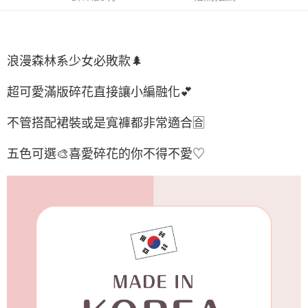
付款後7-11取貨
每筆NT$65，滿NT$688(含以上)免運費
宅配
浪漫森林系少女必敗款🌲
每筆NT$80，滿NT$1,000(含以上)免運費
超可愛滿版碎花直接讓小編融化💕
宅配(外島)
每筆NT$125，滿NT$1,500(含以上)免運費
不管搭配裙裝或是寬褲都非常適合🈴️
其他海外郵寄
查看運費
五色可選🎨喜愛碎花的你不得不愛♡
香港澳門地區
查看運費