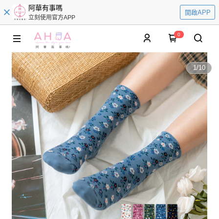
阿華有事嗎
開啟APP
立刻使用官方APP
0
1
/
10