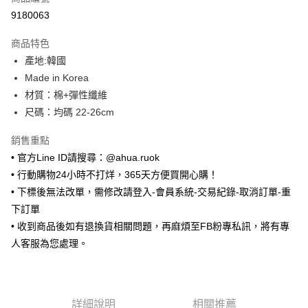
超商取貨付款
9180063
LINE Pay
商品特色
Apple Pay
產地:韓國
Made in Korea
街口支付
材質：棉+彈性纖維
悠遊付
尺碼：均碼 22-26cm
ATM付款
銷售重點
• 官方Line ID請搜尋：@ahua.ruok
運送方式
• 行動購物24小時不打烊，365天方便買開心購！
全家取貨付款
• 下標後無法改單，需修改請登入-會員系統-交易紀錄-取消訂單-重
每筆NT$65，滿NT$688(含以上)免運費
下訂單
• 收到商品後如有退換貨相關問題，再麻煩至FB粉專私訊，將有專
付款後全家取貨
人客服為您處理。
每筆NT$65，滿NT$688(含以上)免運費
7-11取貨付款
每筆NT$65，滿NT$688(含以上)免運費
詳細說明
相關推薦