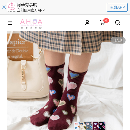
阿華有事嗎
開啟APP
立刻使用官方APP
0
1
/
10