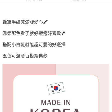
付款後7-11取貨
每筆NT$65，滿NT$688(含以上)免運費
宅配
蠟筆手繪感滿版愛心🖍️
每筆NT$80，滿NT$1,000(含以上)免運費
溫柔配色看了就好療癒好喜歡💕
宅配(外島)
每筆NT$125，滿NT$1,500(含以上)免運費
搭配小白鞋就能超可愛的好選擇
其他海外郵寄
查看運費
五色可選🎨百搭經典款
香港澳門地區
查看運費