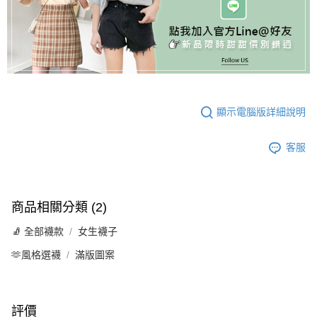
顯示電腦版詳細說明
客服
商品相關分類 (2)
🧦 全部襪款
女生襪子
🫶風格選襪
滿版圖案
評價