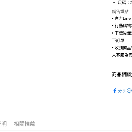
街口支付
尺碼：均
悠遊付
銷售重點
• 官方Lin
ATM付款
• 行動購
• 下標後
下訂單
運送方式
• 收到商
全家取貨
人客服為
每筆NT$6
付款後全
商品相關分
每筆NT$6
🧦 全部襪
7-11取貨
分享
🫶風格選
每筆NT$6
付款後7-1
每筆NT$6
說明
相關推薦
宅配