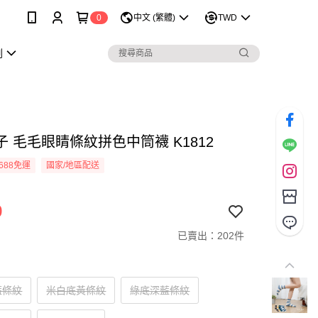
0
中文 (繁體)
TWD
劃
 毛毛眼睛條紋拼色中筒襪 K1812
688免運
國家/地區配送
9
已賣出：202件
藍條紋
米白底黃條紋
綠底深藍條紋