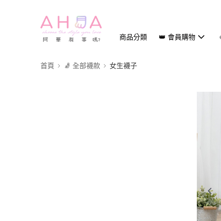
商品分類
👑 會員購物
首頁
🧦 全部襪款
女生襪子