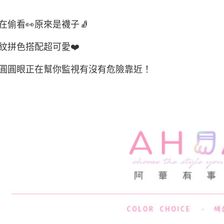
每筆NT$8
在偷看👀原來是襪子🧦
宅配(外島)
每筆NT$1
紋拼色搭配超可愛❤️
其他海外
圓圓眼正在幫你監視有沒有危險靠近！
香港澳門