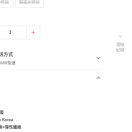
啡條紋
藍底米條紋
清除
紀錄
送方式
688免運
次付款
付款
韓國
n Korea
棉+彈性纖維