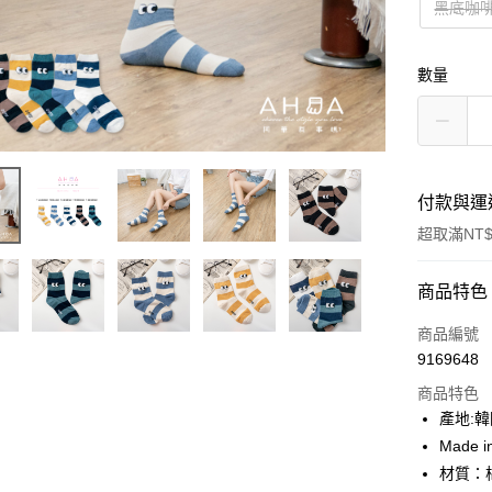
黑底咖
數量
付款與運
超取滿NT$
付款方式
商品特色
信用卡一
商品編號
9169648
超商取貨
商品特色
LINE Pay
產地:
Made i
Apple Pay
材質：