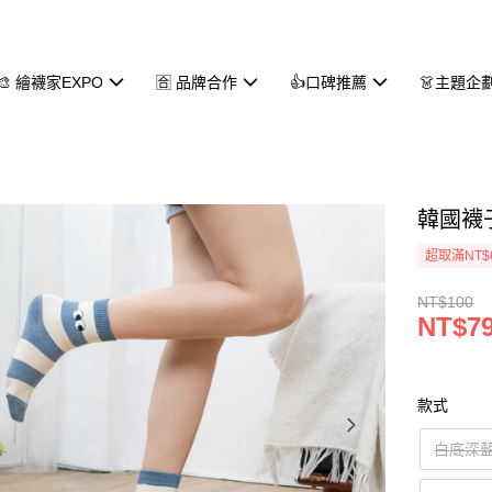
🎨 繪襪家EXPO
🈴 品牌合作
👍口碑推薦
👗主題企
韓國襪子
超取滿NT$
NT$100
NT$7
款式
白底深