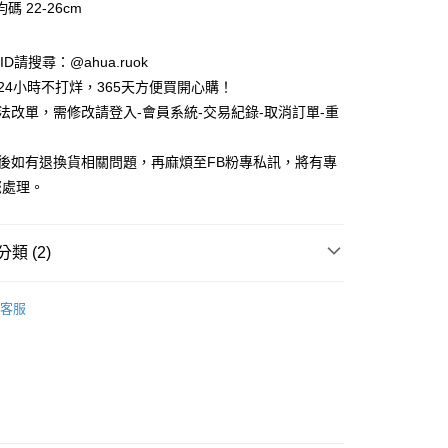
碼 22-26cm
e ID請搜尋：@ahua.ruok
物24小時不打烊，365天方便買開心購！
無法改單，需修改請登入-會員系統-交易紀錄-取消訂單-重
品後如有退換貨相關問題，再麻煩至FB粉專私訊，將有專
付款
您處理。
5，滿NT$688(含以上)免運費
家取貨
類 (2)
5，滿NT$688(含以上)免運費
款
女生襪子
付款
客服
襪
條紋
5，滿NT$688(含以上)免運費
1取貨
5，滿NT$688(含以上)免運費