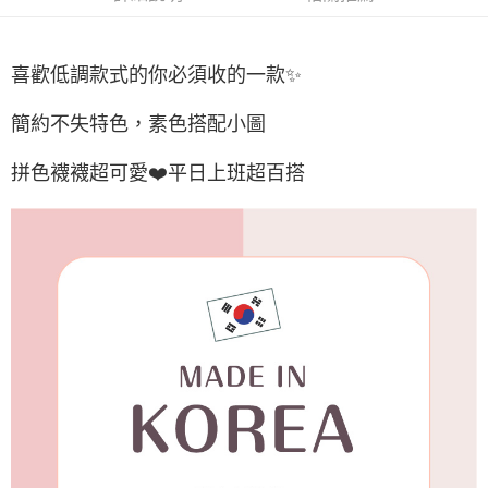
付款後7-11取貨
每筆NT$65，滿NT$688(含以上)免運費
喜歡低調款式的你必須收的一款✨
宅配
每筆NT$80，滿NT$1,000(含以上)免運費
簡約不失特色，素色搭配小圖
宅配(外島)
拼色襪襪超可愛❤️平日上班超百搭
每筆NT$125，滿NT$1,500(含以上)免運費
其他海外郵寄
查看運費
香港澳門地區
查看運費