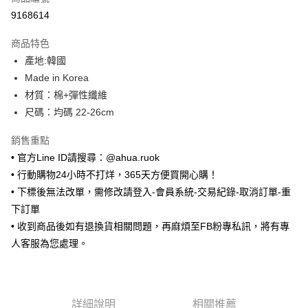
超商取貨付款
9168614
LINE Pay
商品特色
Apple Pay
產地:韓國
Made in Korea
街口支付
材質：棉+彈性纖維
悠遊付
尺碼：均碼 22-26cm
ATM付款
銷售重點
• 官方Line ID請搜尋：@ahua.ruok
運送方式
• 行動購物24小時不打烊，365天方便買開心購！
全家取貨付款
• 下標後無法改單，需修改請登入-會員系統-交易紀錄-取消訂單-重
每筆NT$65，滿NT$688(含以上)免運費
下訂單
• 收到商品後如有退換貨相關問題，再麻煩至FB粉專私訊，將有專
付款後全家取貨
人客服為您處理。
每筆NT$65，滿NT$688(含以上)免運費
7-11取貨付款
每筆NT$65，滿NT$688(含以上)免運費
詳細說明
相關推薦