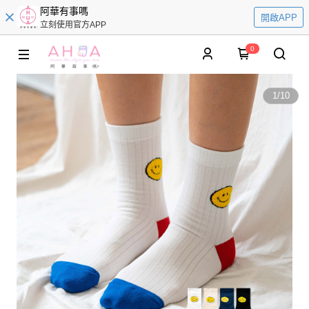
阿華有事嗎
開啟APP
立刻使用官方APP
0
1
/
10