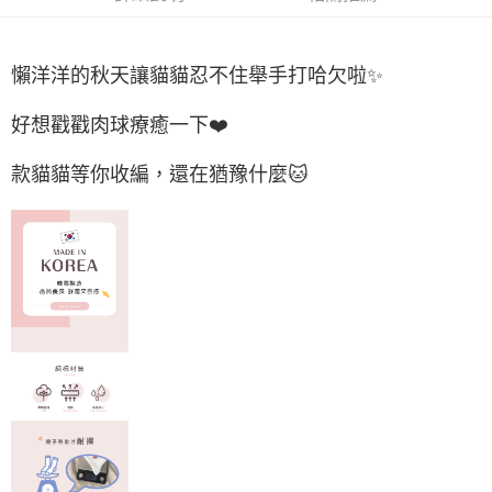
付款後7-11取貨
每筆NT$65，滿NT$688(含以上)免運費
懶洋洋的秋天讓貓貓忍不住舉手打哈欠啦✨
宅配
每筆NT$80，滿NT$1,000(含以上)免運費
好想戳戳肉球療癒一下❤️
宅配(外島)
款貓貓等你收編，還在猶豫什麼🐱
每筆NT$125，滿NT$1,500(含以上)免運費
其他海外郵寄
查看運費
香港澳門地區
查看運費