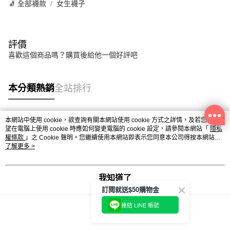
🧦 全部襪款
女生襪子
評價
喜歡這個商品嗎？購買後給他一個好評吧
本分類熱銷
全站排行
本網站中使用 cookie，欲查詢有關本網站使用 cookie 方式之詳情，及若您不希
熱門標籤
望在電腦上使用 cookie 時應如何變更電腦的 cookie 設定，請參閱本網站「
隱私
權條款
」之 Cookie 聲明。您繼續使用本網站即表示您同意本公司得按本網站使
用條款之 Cookie 聲明使用 cookie。
了解更多 >
我知道了
訂閱就送$50購物金
連結 LINE 帳號