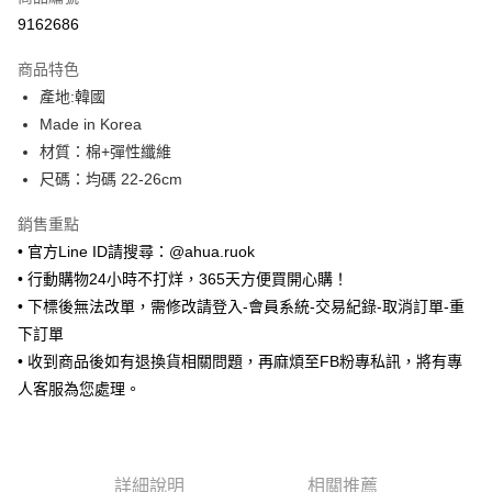
超商取貨付款
9162686
LINE Pay
商品特色
Apple Pay
產地:韓國
Made in Korea
街口支付
材質：棉+彈性纖維
悠遊付
尺碼：均碼 22-26cm
ATM付款
銷售重點
• 官方Line ID請搜尋：@ahua.ruok
運送方式
• 行動購物24小時不打烊，365天方便買開心購！
全家取貨付款
• 下標後無法改單，需修改請登入-會員系統-交易紀錄-取消訂單-重
每筆NT$65，滿NT$688(含以上)免運費
下訂單
• 收到商品後如有退換貨相關問題，再麻煩至FB粉專私訊，將有專
付款後全家取貨
人客服為您處理。
每筆NT$65，滿NT$688(含以上)免運費
7-11取貨付款
每筆NT$65，滿NT$688(含以上)免運費
詳細說明
相關推薦