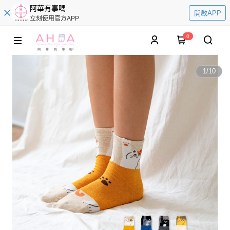
阿華有事嗎
開啟APP
立刻使用官方APP
0
1
/
10