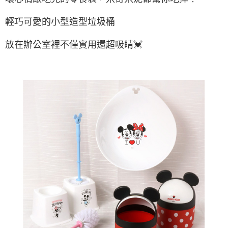
每筆NT$65，滿NT$688(含以上)免運費
輕巧可愛的小型造型垃圾桶
宅配
放在辦公室裡不僅實用還超吸睛💓
每筆NT$80，滿NT$1,000(含以上)免運費
宅配(外島)
每筆NT$125，滿NT$1,500(含以上)免運費
其他海外郵寄
查看運費
香港澳門地區
查看運費