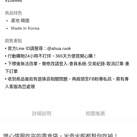
9108466
LINE Pay
商品特色
Apple Pay
產地:韓國
Made in Korea
街口支付
銷售重點
悠遊付
• 官方Line ID請搜尋：@ahua.ruok
ATM付款
• 行動購物24小時不打烊，365天方便買開心購！
• 下標後無法改單，需修改請登入-會員系統-交易紀錄-取消訂單-重
運送方式
下訂單
全家取貨付款
• 收到商品後如有退換貨相關問題，再麻煩至FB粉專私訊，將有專
每筆NT$65，滿NT$688(含以上)免運費
人客服為您處理
付款後全家取貨
每筆NT$65，滿NT$688(含以上)免運費
詳細說明
相關推薦
7-11取貨付款
每筆NT$65，滿NT$688(含以上)免運費
壞心情跟吃完的零食袋，米奇米妮都幫你吃掉！
付款後7-11取貨