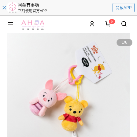
阿華有事嗎
開啟APP
立刻使用官方APP
0
1
/
6