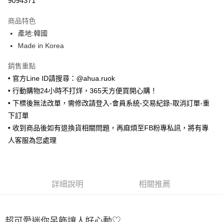
9094371
LINE Pay
商品特色
Apple Pay
產地:韓國
Made in Korea
街口支付
銷售重點
悠遊付
• 官方Line ID請搜尋：@ahua.ruok
ATM付款
• 行動購物24小時不打烊，365天方便買開心購！
• 下標後無法改單，需修改請登入-會員系統-交易紀錄-取消訂單-重
運送方式
下訂單
全家取貨付款
• 收到商品後如有退換貨相關問題，再麻煩至FB粉專私訊，將有專
每筆NT$65，滿NT$688(含以上)免運費
人客服為您處理
付款後全家取貨
每筆NT$65，滿NT$688(含以上)免運費
詳細說明
相關推薦
7-11取貨付款
每筆NT$65，滿NT$688(含以上)免運費
超可愛迷你吊飾讓人好心動♡
付款後7-11取貨