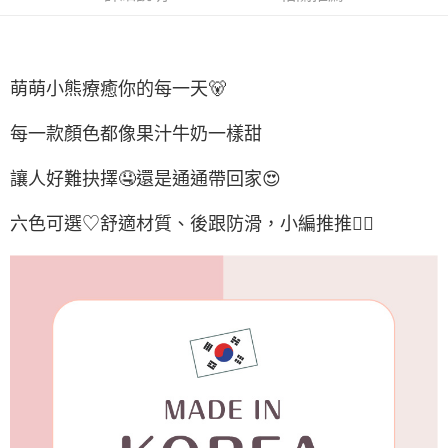
付款後7-11取貨
每筆NT$65，滿NT$688(含以上)免運費
宅配
萌萌小熊療癒你的每一天🐻
每筆NT$80，滿NT$1,000(含以上)免運費
每一款顏色都像果汁牛奶一樣甜
宅配(外島)
每筆NT$125，滿NT$1,500(含以上)免運費
讓人好難抉擇🤤還是通通帶回家😍
其他海外郵寄
查看運費
六色可選♡舒適材質、後跟防滑，小編推推👍🏻
香港澳門地區
查看運費