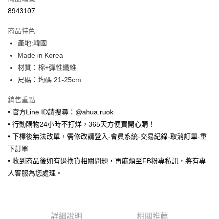
超商取貨付款
8943107
LINE Pay
商品特色
Apple Pay
產地:韓國
Made in Korea
街口支付
材質：棉+彈性纖維
悠遊付
尺碼：均碼 21-25cm
ATM付款
銷售重點
• 官方Line ID請搜尋：@ahua.ruok
運送方式
• 行動購物24小時不打烊，365天方便買開心購！
全家取貨付款
• 下標後無法改單，需修改請登入-會員系統-交易紀錄-取消訂單-重
每筆NT$65，滿NT$688(含以上)免運費
下訂單
• 收到商品後如有退換貨相關問題，再麻煩至FB粉專私訊，將有專
付款後全家取貨
人客服為您處理。
每筆NT$65，滿NT$688(含以上)免運費
7-11取貨付款
每筆NT$65，滿NT$688(含以上)免運費
詳細說明
相關推薦