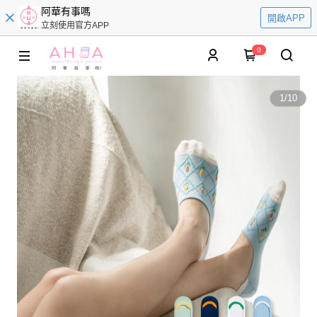
阿華有事嗎
開啟APP
立刻使用官方APP
0
1
/
10