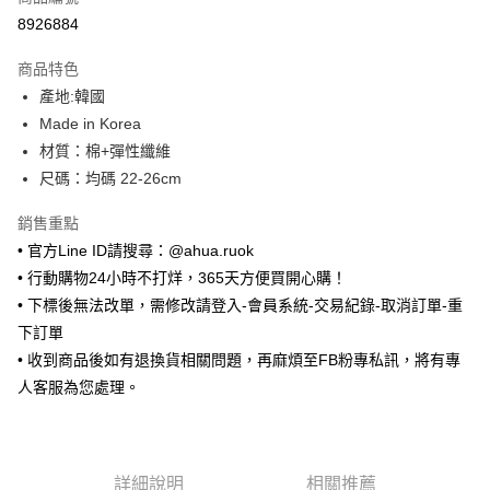
超商取貨付款
8926884
LINE Pay
商品特色
Apple Pay
產地:韓國
Made in Korea
街口支付
材質：棉+彈性纖維
悠遊付
尺碼：均碼 22-26cm
ATM付款
銷售重點
• 官方Line ID請搜尋：@ahua.ruok
運送方式
• 行動購物24小時不打烊，365天方便買開心購！
全家取貨付款
• 下標後無法改單，需修改請登入-會員系統-交易紀錄-取消訂單-重
每筆NT$65，滿NT$688(含以上)免運費
下訂單
• 收到商品後如有退換貨相關問題，再麻煩至FB粉專私訊，將有專
付款後全家取貨
人客服為您處理。
每筆NT$65，滿NT$688(含以上)免運費
7-11取貨付款
每筆NT$65，滿NT$688(含以上)免運費
詳細說明
相關推薦