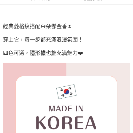
付款後7-11取貨
每筆NT$65，滿NT$688(含以上)免運費
宅配
經典菱格紋搭配朵朵鬱金香🌷
每筆NT$80，滿NT$1,000(含以上)免運費
穿上它，每一步都充滿浪漫氛圍！
宅配(外島)
每筆NT$125，滿NT$1,500(含以上)免運費
四色可選，隱形襪也能充滿魅力❤️
其他海外郵寄
查看運費
香港澳門地區
查看運費