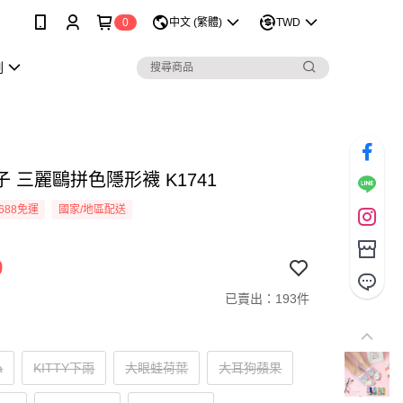
0
中文 (繁體)
TWD
劃
 三麗鷗拼色隱形襪 K1741
688免運
國家/地區配送
9
已賣出：193件
a
KITTY下雨
大眼蛙荷葉
大耳狗蘋果