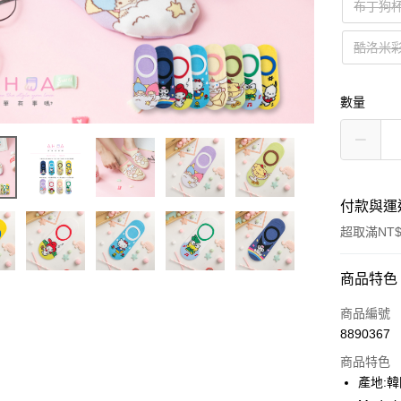
布丁狗
酷洛米
數量
付款與運
超取滿NT$
付款方式
商品特色
信用卡一
商品編號
8890367
超商取貨
商品特色
LINE Pay
產地: