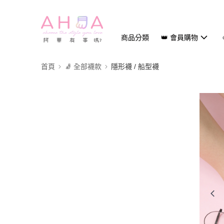
商品分類
👑 會員購物
首頁
🧦 全部襪款
隱形襪 / 船型襪