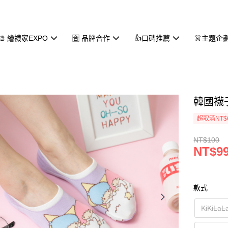
🎨 繪襪家EXPO
🈴 品牌合作
👍口碑推薦
👗主題企
韓國襪子
超取滿NT$
NT$100
NT$9
款式
KiKiLaL