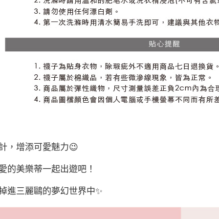
計，增添可愛魅力😉
愛的美樂蒂一起出遊吧！
掉進三麗鷗的夢幻世界中✨