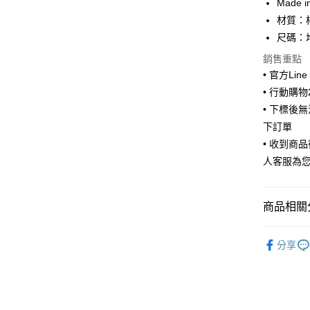
Made i
Apple Pay
材質：
街口支付
尺碼：均
悠遊付
銷售重點
• 官方Lin
ATM付款
• 行動購
• 下標後
下訂單
運送方式
• 收到商
全家取貨
人客服為
每筆NT$6
付款後全
商品相關分
每筆NT$6
🧦 全部襪
7-11取貨
分享
🧦 全部襪
每筆NT$6
⭐正韓卡通襪
付款後7-1
每筆NT$6