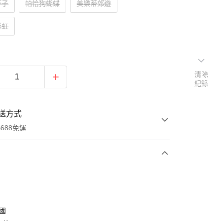
杯子
帕恰狗蝴蝶
美樂蒂郊遊
彩虹
清除
紀錄
送方式
688免運
次付款
付款
韓國