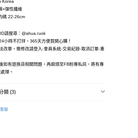
n Korea
棉+彈性纖維
碼 22-26cm
e ID請搜尋：@ahua.ruok
物24小時不打烊，365天方便買開心購！
無法改單，需修改請登入-會員系統-交易紀錄-取消訂單-重
品後如有退換貨相關問題，再麻煩至FB粉專私訊，將有專
付款
您處理。
5，滿NT$688(含以上)免運費
家取貨
類 (3)
5，滿NT$688(含以上)免運費
款
隱形襪 / 船型襪
付款
客服
款
女生襪子
5，滿NT$688(含以上)免運費
 / 授權襪
Sanrio 三麗鷗卡通系列
1取貨
5，滿NT$688(含以上)免運費