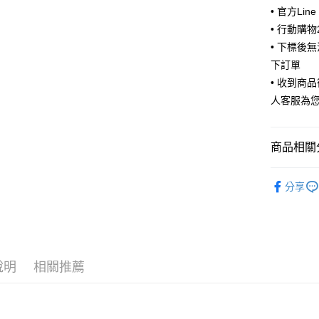
• 官方Lin
ATM付款
• 行動購
• 下標後
下訂單
運送方式
• 收到商
全家取貨
人客服為
每筆NT$6
付款後全
商品相關分
每筆NT$6
🧦 全部襪
7-11取貨
分享
🧦 全部襪
每筆NT$6
🫶風格選
付款後7-1
每筆NT$6
說明
相關推薦
宅配
每筆NT$8