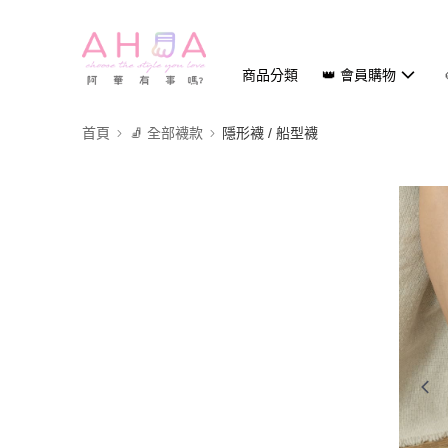
商品分類
👑 會員購物
首頁
🧦 全部襪款
隱形襪 / 船型襪