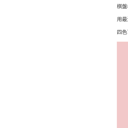
棋盤
用最
四色