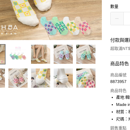
數量
付款與運
超取滿NT$
付款方式
商品特色
信用卡一
商品編號
8873957
超商取貨
商品特色
LINE Pay
產地:
Made i
Apple Pay
材質：
街口支付
尺碼：均
悠遊付
銷售重點