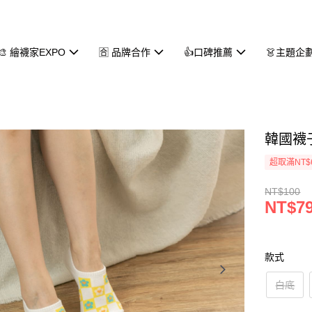
🎨 繪襪家EXPO
🈴 品牌合作
👍口碑推薦
👗主題企
韓國襪子
超取滿NT$
NT$100
NT$7
款式
白底