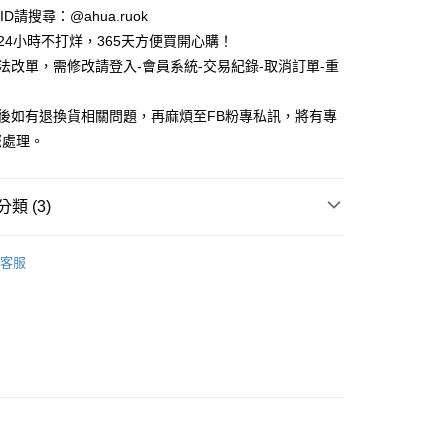
e ID請搜尋：@ahua.ruok
物24小時不打烊，365天方便買開心購！
無法改單，需修改請登入-會員系統-交易紀錄-取消訂單-重
品後如有退換貨相關問題，再麻煩至FB粉專私訊，將有專
付款
您處理。
5，滿NT$688(含以上)免運費
家取貨
類 (3)
5，滿NT$688(含以上)免運費
款
隱形襪 / 船型襪
付款
客服
款
女生襪子
5，滿NT$688(含以上)免運費
襪
花花
1取貨
5，滿NT$688(含以上)免運費
0，滿NT$1,000(含以上)免運費