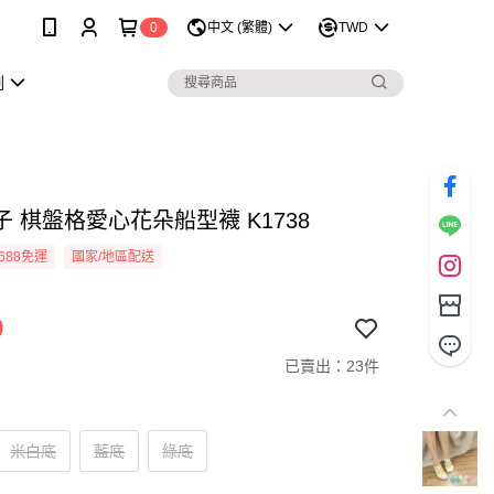
0
中文 (繁體)
TWD
劃
 棋盤格愛心花朵船型襪 K1738
688免運
國家/地區配送
9
已賣出：23件
米白底
藍底
綠底