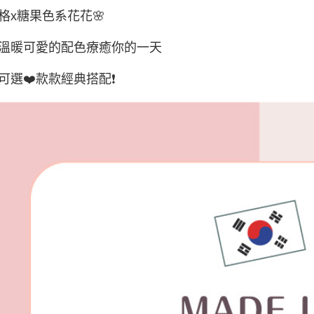
宅配(外島)
格x糖果色系花花🌸
每筆NT$1
溫暖可愛的配色療癒你的一天
其他海外
香港澳門
可選❤️款款經典搭配❗️