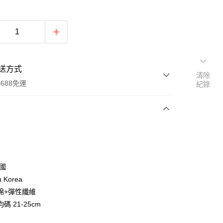
送方式
清除
688免運
紀錄
次付款
付款
韓國
n Korea
棉+彈性纖維
碼 21-25cm