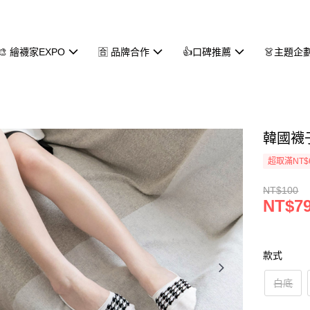
🎨 繪襪家EXPO
🈴 品牌合作
👍口碑推薦
👗主題企
韓國襪子
超取滿NT$
NT$100
NT$7
款式
白底