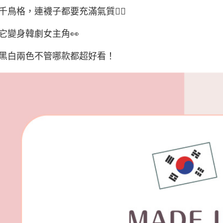
宅配(外島)
千鳥格，連襪子都要充滿氣質👌🏻
每筆NT$1
它變身韓劇女主角👀
其他海外
香港澳門
黑白兩色不管哪款都超好看！