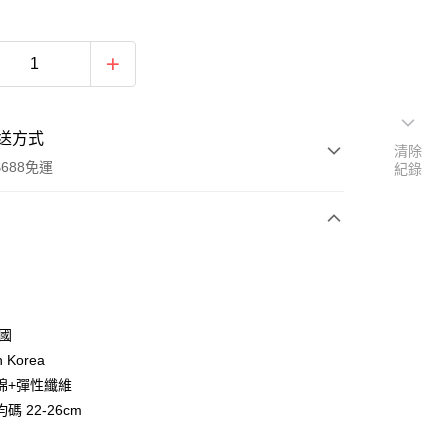
送方式
清除
688免運
紀錄
次付款
付款
韓國
n Korea
棉+彈性纖維
碼 22-26cm