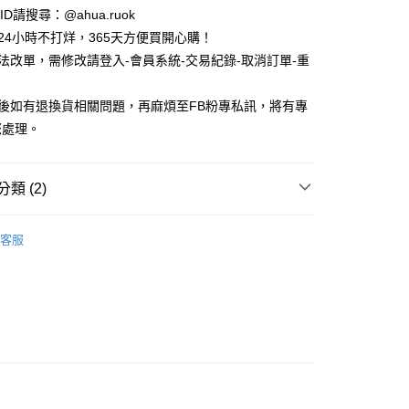
e ID請搜尋：@ahua.ruok
物24小時不打烊，365天方便買開心購！
無法改單，需修改請登入-會員系統-交易紀錄-取消訂單-重
品後如有退換貨相關問題，再麻煩至FB粉專私訊，將有專
付款
您處理。
5，滿NT$688(含以上)免運費
家取貨
類 (2)
5，滿NT$688(含以上)免運費
款
隱形襪 / 船型襪
付款
客服
款
女生襪子
5，滿NT$688(含以上)免運費
1取貨
5，滿NT$688(含以上)免運費
0，滿NT$1,000(含以上)免運費