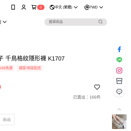
0
中文 (繁體)
TWD
劃
 千鳥格紋隱形襪 K1707
688免運
國家/地區配送
9
已賣出：166件
黑底