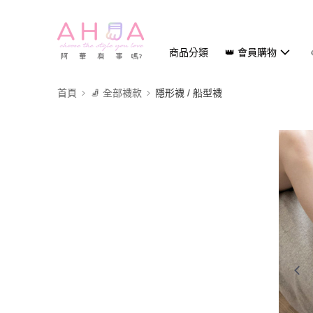
商品分類
👑 會員購物
首頁
🧦 全部襪款
隱形襪 / 船型襪