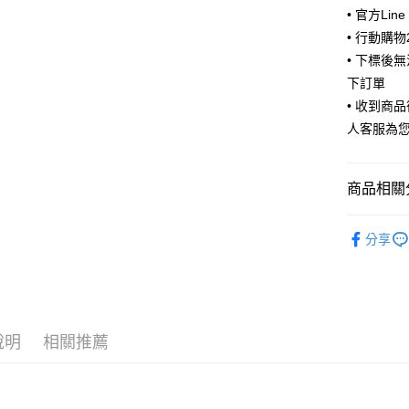
• 官方Lin
ATM付款
• 行動購
• 下標後
下訂單
運送方式
• 收到商
全家取貨
人客服為
每筆NT$6
付款後全
商品相關分
每筆NT$6
🧦 全部襪
7-11取貨
分享
🧦 全部襪
每筆NT$6
付款後7-1
每筆NT$6
說明
相關推薦
宅配
每筆NT$8