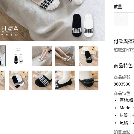
數量
付款與運
超取滿NT$
付款方式
商品特色
信用卡一
商品編號
8803530
超商取貨
商品特色
LINE Pay
產地:
Made i
Apple Pay
材質：
街口支付
尺碼：均
悠遊付
銷售重點