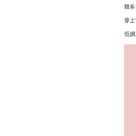
韓系
穿上
低調