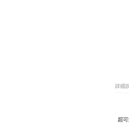
詳細
超可