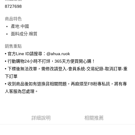
超商取貨付款
8727698
LINE Pay
商品特色
Apple Pay
產地:中國
面料成分:棉質
街口支付
銷售重點
悠遊付
• 官方Line ID請搜尋：@ahua.ruok
ATM付款
• 行動購物24小時不打烊，365天方便買開心購！
• 下標後無法改單，需修改請登入-會員系統-交易紀錄-取消訂單-重
運送方式
下訂單
全家取貨付款
• 收到商品後如有退換貨相關問題，再麻煩至FB粉專私訊，將有專
每筆NT$65，滿NT$688(含以上)免運費
人客服為您處理。
付款後全家取貨
每筆NT$65，滿NT$688(含以上)免運費
詳細說明
相關推薦
7-11取貨付款
每筆NT$65，滿NT$688(含以上)免運費