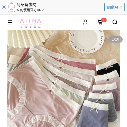
阿華有事嗎
開啟APP
立刻使用官方APP
0
1
/
10