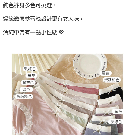
純色褲身多色可挑選，
付款後7-11取貨
每筆NT$65，滿NT$688(含以上)免運費
邊緣微薄紗蕾絲設計更有女人味，
宅配
清純中帶有一點小性感!💖
每筆NT$80，滿NT$1,000(含以上)免運費
宅配(外島)
每筆NT$125，滿NT$1,500(含以上)免運費
其他海外郵寄
查看運費
香港澳門地區
查看運費